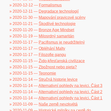
» 2020-12-12 —
Formalismus
» 2020-12-11 —
Degradace technologií
» 2020-11-30 —
Mapování pravicové scény
» 2020-11-21 —
Škodlivé technologie
» 2020-11-20 —
Bronze Age Mindset
» 2020-11-19 —
Milosrdný samaritán
» 2020-11-17 —
Pacifismus je neudržitelný
» 2020-11-17 —
Obléhání Malty
» 2020-11-17 —
Filozofie gangu
» 2020-11-15 —
Žido-křesťanská civilizace
» 2020-11-15 —
Zbožnost nebo pieta?
» 2020-11-15 —
Teonomie
» 2020-11-14 —
Stručná historie levice
» 2020-11-14 —
Alternativní pohledy na levici. Část 3
» 2020-11-14 —
Alternativní pohledy na levici. Část 2
» 2020-11-14 —
Alternativní pohledy na levici. Část 1
» 2020-11-09 —
Naše země nevzkvétá
» 2020-11-09 —
Historické milníky na cestě do