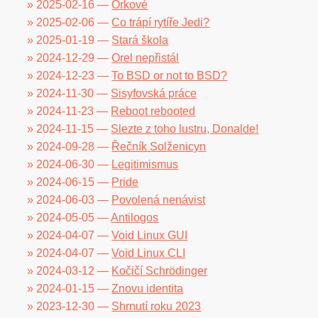
» 2025-02-16 —
Orkové
» 2025-02-06 —
Co trápí rytíře Jedi?
» 2025-01-19 —
Stará škola
» 2024-12-29 —
Orel nepřistál
» 2024-12-23 —
To BSD or not to BSD?
» 2024-11-30 —
Sisyfovská práce
» 2024-11-23 —
Reboot rebooted
» 2024-11-15 —
Slezte z toho lustru, Donalde!
» 2024-09-28 —
Řečník Solženicyn
» 2024-06-30 —
Legitimismus
» 2024-06-15 —
Pride
» 2024-06-03 —
Povolená nenávist
» 2024-05-05 —
Antilogos
» 2024-04-07 —
Void Linux GUI
» 2024-04-07 —
Void Linux CLI
» 2024-03-12 —
Kočičí Schrödinger
» 2024-01-15 —
Znovu identita
» 2023-12-30 —
Shrnutí roku 2023