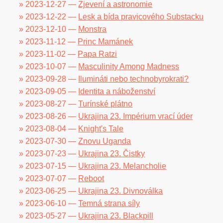
» 2023-12-27 —
Zjevení a astronomie
» 2023-12-22 —
Lesk a bída pravicového Substacku
» 2023-12-10 —
Monstra
» 2023-11-12 —
Princ Mamánek
» 2023-11-02 —
Papa Ratzi
» 2023-10-07 —
Masculinity Among Madness
» 2023-09-28 —
Ilumináti nebo technobyrokrati?
» 2023-09-05 —
Identita a náboženství
» 2023-08-27 —
Turínské plátno
» 2023-08-26 —
Ukrajina 23. Impérium vrací úder
» 2023-08-04 —
Knight's Tale
» 2023-07-30 —
Znovu Uganda
» 2023-07-23 —
Ukrajina 23. Čistky
» 2023-07-15 —
Ukrajina 23. Melancholie
» 2023-07-07 —
Reboot
» 2023-06-25 —
Ukrajina 23. Divnoválka
» 2023-06-10 —
Temná strana síly
» 2023-05-27 —
Ukrajina 23. Blackpill