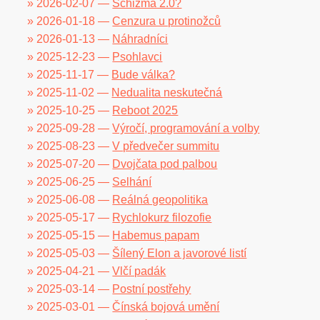
» 2026-02-07 —
Schizma 2.0?
» 2026-01-18 —
Cenzura u protinožců
» 2026-01-13 —
Náhradníci
» 2025-12-23 —
Psohlavci
» 2025-11-17 —
Bude válka?
» 2025-11-02 —
Nedualita neskutečná
» 2025-10-25 —
Reboot 2025
» 2025-09-28 —
Výročí, programování a volby
» 2025-08-23 —
V předvečer summitu
» 2025-07-20 —
Dvojčata pod palbou
» 2025-06-25 —
Selhání
» 2025-06-08 —
Reálná geopolitika
» 2025-05-17 —
Rychlokurz filozofie
» 2025-05-15 —
Habemus papam
» 2025-05-03 —
Šílený Elon a javorové listí
» 2025-04-21 —
Vlčí padák
» 2025-03-14 —
Postní postřehy
» 2025-03-01 —
Čínská bojová umění