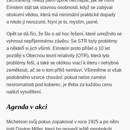
zachráněny. Nikdy jsem úplně nechápal, jak se mohl
Einstein stát tak slavnou osobností, když se zabýval
obskurní vědou, která má minimální praktické dopady
a nikdo jí nerozumí. Nyní je to, myslím, jasné.
Opět se dá říci, že šlo o ad hoc řešení, které umožnilo se
vyhnout nepříjemnému závěru. Se STR byly problémy
a někteří si jich všimli. Einstein proto přišel o 10 let
později s Obecnou teorií relativity (OTR), která tyto
problémy řeší, a také se oklikou vrací k éteru i nehybné
zeměkouli, ač se o tom příliš nemluví. Všimněme si však
podobného vzorce chování: pokud nelze zamést
nesrovnalosti pod koberec, je třeba za každou cenu
nalézt vysvětlení.
Agenda v akci
Michelson svůj pokus zopakoval v roce 1925 a po něm
jistý Dayton Miller, který ho provedl ještě mnohokrát,