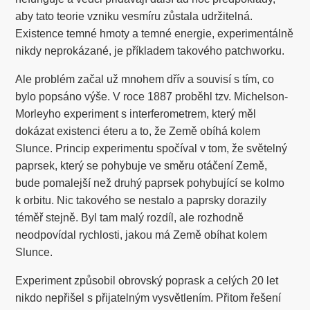
aby tato teorie vzniku vesmíru zůstala udržitelná.
Existence temné hmoty a temné energie, experimentálně
nikdy neprokázané, je příkladem takového patchworku.
Ale problém začal už mnohem dřív a souvisí s tím, co
bylo popsáno výše. V roce 1887 proběhl tzv. Michelson-
Morleyho experiment s interferometrem, který měl
dokázat existenci éteru a to, že Země obíhá kolem
Slunce. Princip experimentu spočíval v tom, že světelný
paprsek, který se pohybuje ve směru otáčení Země,
bude pomalejší než druhý paprsek pohybující se kolmo
k orbitu. Nic takového se nestalo a paprsky dorazily
téměř stejně. Byl tam malý rozdíl, ale rozhodně
neodpovídal rychlosti, jakou má Země obíhat kolem
Slunce.
Experiment způsobil obrovský poprask a celých 20 let
nikdo nepřišel s přijatelným vysvětlením. Přitom řešení