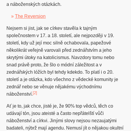
a náboženských otázkách.
»
The Reversion
Nejsem si jist, jak se církev stavěla k tajným
společnostem v 17. a 18. století, ale nejpozději v 19.
století, kdy už její moc silně ochabovala, papežové
několikrát veřejně varovali před zednářstvím a jeho
skrytými útoky na katolicismus. Navzdory tomu nebo
snad právě proto, že šlo o módní záležitost a v
zednářských lóžích byl tehdy kdekdo. To platí i o 20.
století a je otázka, kdo všechno z vědecké komunity je
zednář nebo se věnuje nějakému východnímu
[2]
náboženství.
Ať je to, jak chce, jisté je, že 90% top vědců, těch co
udávají tón, jsou ateisté a často nepřátelští vůči
náboženství a církvi. Jinými slovy nejsou nezaujatými
badateli, nýbrž mají agendu. Nemusí jít o nějakou okultní