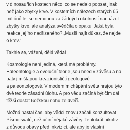
v dinosauřích kostech něco, co se nedalo popsat jinak
než jako zbytky krve. V kosterních nálezech starých 65
miliónů let se nemohou za žádných okolností nacházet
zbytky krve, ale analýza svědčila o opaku. Jaká byla
reakce jejího nadřízeného? „Musíš najít důkaz, že nejde
o krev.“
Takhle se, vážení, dělá věda!
Kosmologie není jediná, která má problémy.
Paleontologie a evoluční teorie jsou hned v závěsu a na
paty jim šlapou kreacionističtí geologové
a paleontologové. V moderním chápání světa hrajou tyto
dvě teorie zásadní úlohu. A pro vědu začíná být čím dál
těžší dostat Božskou nohu ze dveří.
Možná nastal čas, aby vědci znovu začali konzultovat
Písmo svaté, než učiní nějaké závěry. Tentokrát nikoliv
z důvodu obavy před inkvizicí, ale aby je vlastní