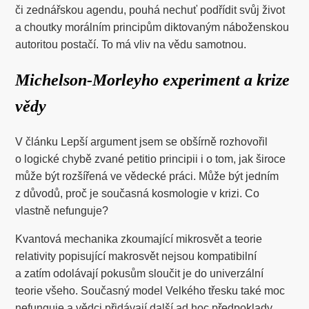
či zednářskou agendu, pouhá nechuť podřídit svůj život
a choutky morálním principům diktovaným náboženskou
autoritou postačí. To má vliv na vědu samotnou.
Michelson-Morleyho experiment a krize
vědy
V článku Lepší argument jsem se obšírně rozhovořil
o logické chybě zvané petitio principii i o tom, jak široce
může být rozšířená ve vědecké práci. Může být jedním
z důvodů, proč je současná kosmologie v krizi. Co
vlastně nefunguje?
Kvantová mechanika zkoumající mikrosvět a teorie
relativity popisující makrosvět nejsou kompatibilní
a zatím odolávají pokusům sloučit je do univerzální
teorie všeho. Současný model Velkého třesku také moc
nefunguje a vědci přidávají další ad hoc předpoklady,