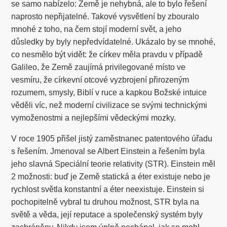
se samo nabízelo: Země je nehybná, ale to bylo řešení
naprosto nepřijatelné. Takové vysvětlení by zbouralo
mnohé z toho, na čem stojí moderní svět, a jeho
důsledky by byly nepředvídatelné. Ukázalo by se mnohé,
co nesmělo být vidět: že církev měla pravdu v případě
Galileo, že Země zaujímá privilegované místo ve
vesmíru, že církevní otcové vyzbrojení přirozeným
rozumem, smysly, Biblí v ruce a kapkou Božské intuice
věděli víc, než moderní civilizace se svými technickými
vymoženostmi a nejlepšími vědeckými mozky.
V roce 1905 přišel jistý zaměstnanec patentového úřadu
s řešením. Jmenoval se Albert Einstein a řešením byla
jeho slavná Speciální teorie relativity (STR). Einstein měl
2 možnosti: buď je Země statická a éter existuje nebo je
rychlost světla konstantní a éter neexistuje. Einstein si
pochopitelně vybral tu druhou možnost, STR byla na
světě a věda, její reputace a společenský systém byly