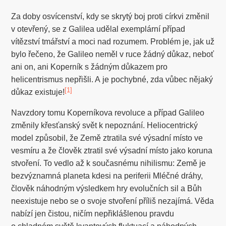
Za doby osvícenství, kdy se skrytý boj proti církvi změnil
v otevřený, se z Galilea udělal exemplární případ
vítězství tmářství a moci nad rozumem. Problém je, jak už
bylo řečeno, že Galileo neměl v ruce žádný důkaz, neboť
ani on, ani Koperník s žádným důkazem pro
helicentrismus nepřišli. A je pochybné, zda vůbec nějaký
[1]
důkaz existuje!
Navzdory tomu Koperníkova revoluce a případ Galileo
změnily křesťanský svět k nepoznání. Heliocentrický
model způsobil, že Země ztratila své výsadní místo ve
vesmíru a že člověk ztratil své výsadní místo jako koruna
stvoření. To vedlo až k současnému nihilismu: Země je
bezvýznamná planeta kdesi na periferii Mléčné dráhy,
člověk náhodným výsledkem hry evolučních sil a Bůh
neexistuje nebo se o svoje stvoření příliš nezajímá. Věda
nabízí jen čistou, ničím nepřiklášlenou pravdu