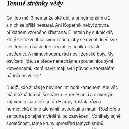
Temné stránky vědy
Galileo měl 3 nemanželské děti a přinejmenším o 2
z nich se příliš nestaral. Ani Koperník nebyl zrovna
příkladem vzorného křesťana. Einstein by sukničkář,
který se rozvedl se svou ženou, aby se dvořil dceři své
sestřenice a následně si vzal její matku, vlastní
sestřenici. A mimochodem, rád nosil ženské boty. My,
osvícení lidé, se přece nenecháme spoutat hloupými
konvencemi, které navíc mají svůj původ v zaostalém
náboženství, že?
Budiž, kdo z nás je nevinen, ať hodí kamenem. Ale věc
má možná temnější stránku. S renesancí a oživeným
zájmem o starověk se do Evropy dostala různá
hermetická díla o alchymii, astrologii a magii. Rozhořela
se touha po tajném vědění, po zasvěcení. Vznikaly tajné
společnosti, tajné kruhy uprostřed tajných kruhů.