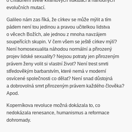
o chladném světě kvantových fluktuací a náhodných
evolučních mutací.
Galileo nám zas říká, že církev se může mýlit a tím
pádem není tou jedinou a pravou učitelkou lidstva
o věcech Božích, ale jednou z mnoha navzájem
soupeřících skupin. V čem všem se ještě církev mýlí?
Není homosexualita náhodou normální a přirozený
projev lidské sexuality? Nejsou potraty jen přirozeným
právem ženy volit si vlastní život? Není trest smrti
středověkým barbarstvím, které nemá v moderní
osvícené společnosti co dělat? Není snad důstojná
a dobrovolná smrt přirozeným právem každého člověka?
Apod.
Koperníkova revoluce možná dokázala to, co
nedokázala renesance, humanismus a reformace
dohromady.