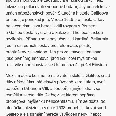
sporu s mocnou, ale zaostalou a tmářskou církví, jejíž
inkvizitoří potlačovali svobodné bádání, aby udrželi lid ve
tmách náboženských pověr. Skutečná historie Galileova
případu je poněkud jiná. V roce 1616 prohlásila církev
heliocentrismus za herezi kvůli rozporu s Písmem
a Galileo dostal výstrahu a zákaz šířit heliocentrickou
myšlenku. Případu se tehdy účastnil i kardinál Bellarmin,
jedna ústředních postav protireformace, později
prohlášený za svatého. Jen pro zajímavost, ten snad
jako první argumentoval proti Galileovi myšlenkou
relativity obou soustav, se kterou později přišel Einstein.
Mezitím došlo ke změně na Svatém stolci a Galileo, snad
díky někdejšímu přátelství s původně kardinálem, nyní
papežem Urbanem VIII. a podpoře z jiných stran, se
osmělil a sepsal dílo
Dialogy
, ve kterém nepřímo
propagoval myšlenku heliocentrismu. Tím se dostal do
hledáčku inkvizice a v roce 1633 proběhl církevní soud.
Galileo ale z formální hereze usvědčen nebyl, neboť