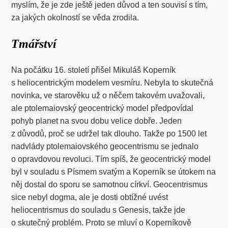
myslím, že je zde ještě jeden důvod a ten souvisí s tím,
za jakých okolností se věda zrodila.
Tmářství
Na počátku 16. století přišel Mikuláš Koperník
s heliocentrickým modelem vesmíru. Nebyla to skutečná
novinka, ve starověku už o něčem takovém uvažovali,
ale ptolemaiovský geocentrický model předpovídal
pohyb planet na svou dobu velice dobře. Jeden
z důvodů, proč se udržel tak dlouho. Takže po 1500 let
nadvlády ptolemaiovského geocentrismu se jednalo
o opravdovou revoluci. Tím spíš, že geocentrický model
byl v souladu s Písmem svatým a Koperník se útokem na
něj dostal do sporu se samotnou církví. Geocentrismus
sice nebyl dogma, ale je dosti obtížné uvést
heliocentrismus do souladu s Genesis, takže jde
o skutečný problém. Proto se mluví o Koperníkově