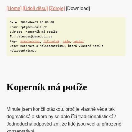
[Home]
[Údolí děsu]
[Zdroje]
[Download]
Date: 2023-04-09 20:00:00
From: rpt@desudoli.cz
Subject: Koperník má potíže
To: dalnopis@desudoli.cz
Tags:
křesťanství
,
filozofie
,
věda
,
vesmír
Desc: Rozprava o heliocentrismu, která vlastně není o
heliocentrismu.
Koperník má potíže
Minule jsem končil otázkou, proč je vlastně věda tak
dogmatická a skoro by se dalo říci tradicionalistická?
Jednoduchá odpověď zní, že lidé jsou vcelku přirozeně
konzervativní.