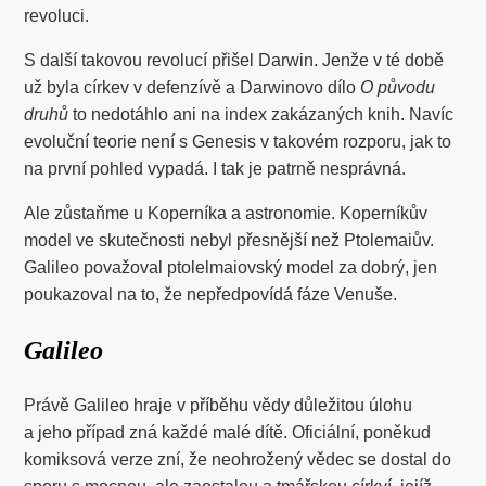
revoluci.
S další takovou revolucí přišel Darwin. Jenže v té době
už byla církev v defenzívě a Darwinovo dílo
O původu
druhů
to nedotáhlo ani na index zakázaných knih. Navíc
evoluční teorie není s Genesis v takovém rozporu, jak to
na první pohled vypadá. I tak je patrně nesprávná.
Ale zůstaňme u Koperníka a astronomie. Koperníkův
model ve skutečnosti nebyl přesnější než Ptolemaiův.
Galileo považoval ptolelmaiovský model za dobrý, jen
poukazoval na to, že nepředpovídá fáze Venuše.
Galileo
Právě Galileo hraje v příběhu vědy důležitou úlohu
a jeho případ zná každé malé dítě. Oficiální, poněkud
komiksová verze zní, že neohrožený vědec se dostal do