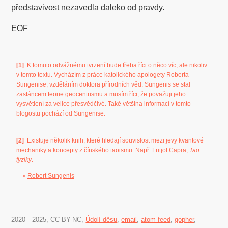
představivost nezavedla daleko od pravdy.
EOF
[1]
K tomuto odvážnému tvrzení bude třeba říci o něco víc, ale nikoliv
v tomto textu. Vycházím z práce katolického apologety Roberta
Sungenise, vzděláním doktora přírodních věd. Sungenis se stal
zastáncem teorie geocentrismu a musím říci, že považuji jeho
vysvětlení za velice přesvědčivé. Také většina informací v tomto
blogostu pochází od Sungenise.
[2]
Existuje několik knih, které hledají souvislost mezi jevy kvantové
mechaniky a koncepty z čínského taoismu. Např. Fritjof Capra,
Tao
fyziky
.
»
Robert Sungenis
2020―2025, CC BY-NC,
Údolí děsu
,
email
,
atom feed
,
gopher
,