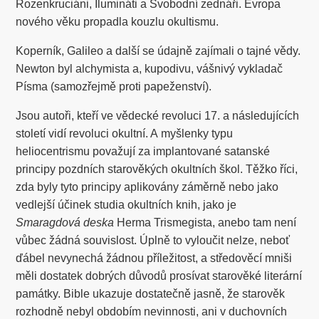
Rozenkruciáni, Ilumináti a Svobodní zednáři. Evropa
nového věku propadla kouzlu okultismu.
Koperník, Galileo a další se údajně zajímali o tajné vědy.
Newton byl alchymista a, kupodivu, vášnivý vykladač
Písma (samozřejmě proti papeženství).
Jsou autoři, kteří ve vědecké revoluci 17. a následujících
století vidí revoluci okultní. A myšlenky typu
heliocentrismu považují za implantované satanské
principy pozdních starověkých okultních škol. Těžko říci,
zda byly tyto principy aplikovány záměrně nebo jako
vedlejší účinek studia okultních knih, jako je
Smaragdová deska
Herma Trismegista, anebo tam není
vůbec žádná souvislost. Úplně to vyloučit nelze, neboť
ďábel nevynechá žádnou příležitost, a středověcí mniši
měli dostatek dobrých důvodů prosívat starověké literární
památky. Bible ukazuje dostatečně jasně, že starověk
rozhodně nebyl obdobím nevinnosti, ani v duchovních