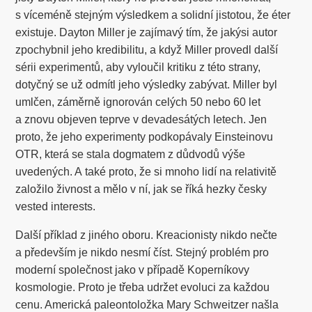
s víceméně stejným výsledkem a solidní jistotou, že éter
existuje. Dayton Miller je zajímavý tím, že jakýsi autor
zpochybnil jeho kredibilitu, a když Miller provedl další
sérii experimentů, aby vyloučil kritiku z této strany,
dotyčný se už odmítl jeho výsledky zabývat. Miller byl
umlčen, záměrně ignorován celých 50 nebo 60 let
a znovu objeven teprve v devadesátých letech. Jen
proto, že jeho experimenty podkopávaly Einsteinovu
OTR, která se stala dogmatem z důdvodů výše
uvedených. A také proto, že si mnoho lidí na relativitě
založilo živnost a mělo v ní, jak se říká hezky česky
vested interests.
Další příklad z jiného oboru. Kreacionisty nikdo nečte
a především je nikdo nesmí číst. Stejný problém pro
moderní společnost jako v případě Koperníkovy
kosmologie. Proto je třeba udržet evoluci za každou
cenu. Americká paleontoložka Mary Schweitzer našla