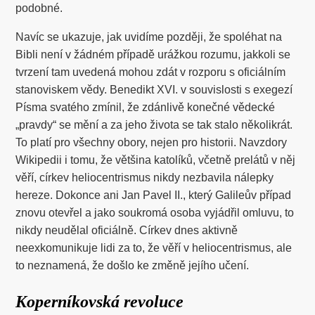
podobné.
Navíc se ukazuje, jak uvidíme později, že spoléhat na
Bibli není v žádném případě urážkou rozumu, jakkoli se
tvrzení tam uvedená mohou zdát v rozporu s oficiálním
stanoviskem vědy. Benedikt XVI. v souvislosti s exegezí
Písma svatého zmínil, že zdánlivě konečné vědecké
„pravdy“ se mění a za jeho života se tak stalo několikrát.
To platí pro všechny obory, nejen pro historii. Navzdory
Wikipedii i tomu, že většina katolíků, včetně prelátů v něj
věří, církev heliocentrismus nikdy nezbavila nálepky
hereze. Dokonce ani Jan Pavel II., který Galileův případ
znovu otevřel a jako soukromá osoba vyjádřil omluvu, to
nikdy neudělal oficiálně. Církev dnes aktivně
neexkomunikuje lidi za to, že věří v heliocentrismus, ale
to neznamená, že došlo ke změně jejího učení.
Koperníkovská revoluce