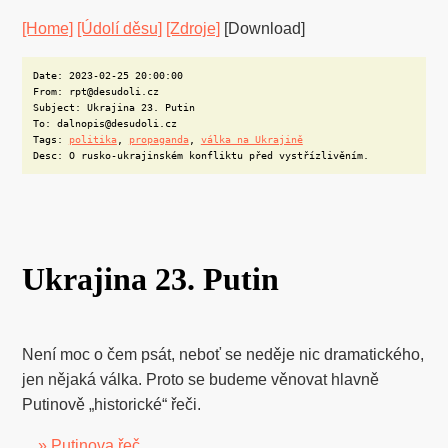
[Home]
[Údolí děsu]
[Zdroje]
[Download]
Date: 2023-02-25 20:00:00
From: rpt@desudoli.cz
Subject: Ukrajina 23. Putin
To: dalnopis@desudoli.cz
Tags:
politika
,
propaganda
,
válka na Ukrajině
Desc: O rusko-ukrajinském konfliktu před vystřízlivěním.
Ukrajina 23. Putin
Není moc o čem psát, neboť se neděje nic dramatického,
jen nějaká válka. Proto se budeme věnovat hlavně
Putinově „historické“ řeči.
»
Putinova řeč