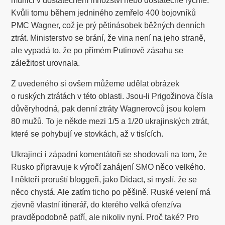
munici v dostatečném množství nebo dostatečně rychle.
Kvůli tomu během jedniného zemřelo 400 bojovníků
PMC Wagner, což je prý pětinásobek běžných denních
ztrát. Ministerstvo se brání, že vina není na jeho straně,
ale vypadá to, že po přímém Putinově zásahu se
záležitost urovnala.
Z uvedeného si ovšem můžeme udělat obrázek
o ruských ztrátách v této oblasti. Jsou-li Prigožinova čísla
důvěryhodná, pak denní ztráty Wagnerovců jsou kolem
80 mužů. To je někde mezi 1/5 a 1/20 ukrajinských ztrát,
které se pohybují ve stovkách, až v tisících.
Ukrajinci i západní komentátoři se shodovali na tom, že
Rusko připravuje k výročí zahájení SMO něco velkého.
I někteří proruští bloggeři, jako Didact, si myslí, že se
něco chystá. Ale zatím ticho po pěšině. Ruské velení má
zjevně vlastní itinerář, do kterého velká ofenzíva
pravděpodobně patří, ale nikoliv nyní. Proč také? Pro