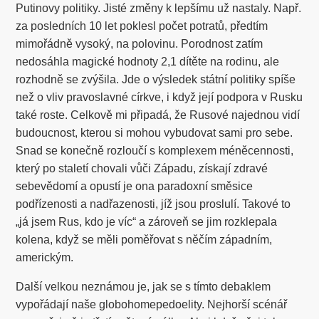
Putinovy politiky. Jisté změny k lepšímu už nastaly. Např.
za posledních 10 let poklesl počet potratů, předtím
mimořádně vysoký, na polovinu. Porodnost zatím
nedosáhla magické hodnoty 2,1 dítěte na rodinu, ale
rozhodně se zvýšila. Jde o výsledek státní politiky spíše
než o vliv pravoslavné církve, i když její podpora v Rusku
také roste. Celkově mi připadá, že Rusové najednou vidí
budoucnost, kterou si mohou vybudovat sami pro sebe.
Snad se konečně rozloučí s komplexem méněcennosti,
který po staletí chovali vůči Západu, získají zdravé
sebevědomí a opustí je ona paradoxní směsice
podřízenosti a nadřazenosti, jíž jsou proslulí. Takové to
„já jsem Rus, kdo je víc“ a zároveň se jim rozklepala
kolena, když se měli poměřovat s něčím západním,
americkým.
Další velkou neznámou je, jak se s tímto debaklem
vypořádají naše globohomepedoelity. Nejhorší scénář