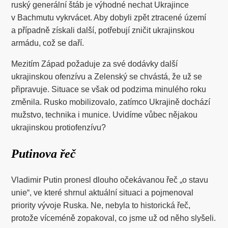
ruský generální štáb je výhodné nechat Ukrajince
v Bachmutu vykrvácet. Aby dobyli zpět ztracené území
a případně získali další, potřebují zničit ukrajinskou
armádu, což se daří.
Mezitím Západ požaduje za své dodávky další
ukrajinskou ofenzívu a Zelenský se chvástá, že už se
připravuje. Situace se však od podzima minulého roku
změnila. Rusko mobilizovalo, zatímco Ukrajině dochází
mužstvo, technika i munice. Uvidíme vůbec nějakou
ukrajinskou protiofenzívu?
Putinova řeč
Vladimir Putin pronesl dlouho očekávanou řeč „o stavu
unie“, ve které shrnul aktuální situaci a pojmenoval
priority vývoje Ruska. Ne, nebyla to historická řeč,
protože víceméně zopakoval, co jsme už od něho slyšeli.