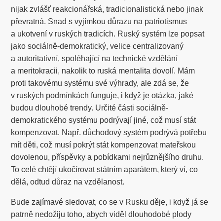
nijak zvlášť reakcionářská, tradicionalistická nebo jinak
převratná. Snad s vyjímkou důrazu na patriotismus
a ukotvení v ruských tradicích. Ruský systém lze popsat
jako sociálně-demokratický, velice centralizovaný
a autoritativní, spoléhající na technické vzdělání
a meritokracii, nakolik to ruská mentalita dovolí. Mám
proti takovému systému své výhrady, ale zdá se, že
v ruských podmínkách funguje, i když je otázka, jaké
budou dlouhobé trendy. Určité části sociálně-
demokratického systému podrývají jiné, což musí stát
kompenzovat. Např. důchodový systém podrývá potřebu
mít děti, což musí pokrýt stát kompenzovat mateřskou
dovolenou, příspěvky a pobídkami nejrůznějšího druhu.
To celé chtějí ukočírovat státním aparátem, který ví, co
dělá, odtud důraz na vzdělanost.
Bude zajímavé sledovat, co se v Rusku děje, i když já se
patrně nedožiju toho, abych viděl dlouhodobé plody