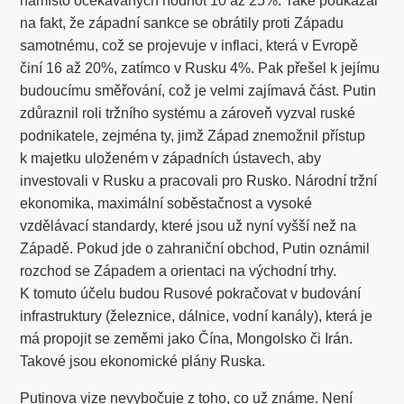
namísto očekávaných hodnot 10 až 25%. Také poukázal
na fakt, že západní sankce se obrátily proti Západu
samotnému, což se projevuje v inflaci, která v Evropě
činí 16 až 20%, zatímco v Rusku 4%. Pak přešel k jejímu
budoucímu směřování, což je velmi zajímavá část. Putin
zdůraznil roli tržního systému a zároveň vyzval ruské
podnikatele, zejména ty, jimž Západ znemožnil přístup
k majetku uloženém v západních ústavech, aby
investovali v Rusku a pracovali pro Rusko. Národní tržní
ekonomika, maximální soběstačnost a vysoké
vzdělávací standardy, které jsou už nyní vyšší než na
Západě. Pokud jde o zahraniční obchod, Putin oznámil
rozchod se Západem a orientaci na východní trhy.
K tomuto účelu budou Rusové pokračovat v budování
infrastruktury (železnice, dálnice, vodní kanály), která je
má propojit se zeměmi jako Čína, Mongolsko či Irán.
Takové jsou ekonomické plány Ruska.
Putinova vize nevybočuje z toho, co už známe. Není