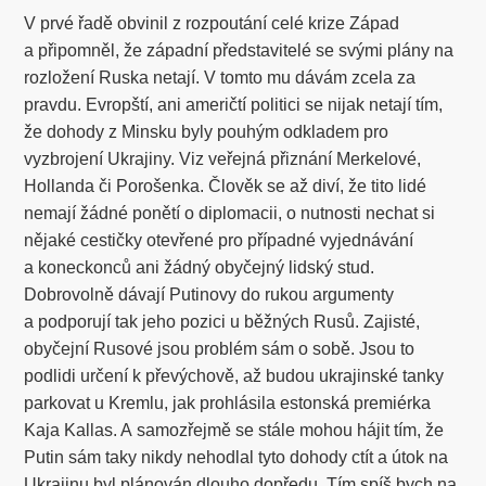
V prvé řadě obvinil z rozpoutání celé krize Západ
a připomněl, že západní představitelé se svými plány na
rozložení Ruska netají. V tomto mu dávám zcela za
pravdu. Evropští, ani američtí politici se nijak netají tím,
že dohody z Minsku byly pouhým odkladem pro
vyzbrojení Ukrajiny. Viz veřejná přiznání Merkelové,
Hollanda či Porošenka. Člověk se až diví, že tito lidé
nemají žádné ponětí o diplomacii, o nutnosti nechat si
nějaké cestičky otevřené pro případné vyjednávání
a koneckonců ani žádný obyčejný lidský stud.
Dobrovolně dávají Putinovy do rukou argumenty
a podporují tak jeho pozici u běžných Rusů. Zajisté,
obyčejní Rusové jsou problém sám o sobě. Jsou to
podlidi určení k převýchově, až budou ukrajinské tanky
parkovat u Kremlu, jak prohlásila estonská premiérka
Kaja Kallas. A samozřejmě se stále mohou hájit tím, že
Putin sám taky nikdy nehodlal tyto dohody ctít a útok na
Ukrajinu byl plánován dlouho dopředu. Tím spíš bych na