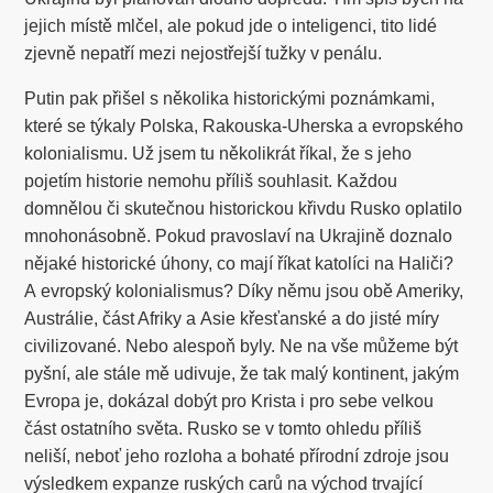
jejich místě mlčel, ale pokud jde o inteligenci, tito lidé
zjevně nepatří mezi nejostřejší tužky v penálu.
Putin pak přišel s několika historickými poznámkami,
které se týkaly Polska, Rakouska-Uherska a evropského
kolonialismu. Už jsem tu několikrát říkal, že s jeho
pojetím historie nemohu příliš souhlasit. Každou
domnělou či skutečnou historickou křivdu Rusko oplatilo
mnohonásobně. Pokud pravoslaví na Ukrajině doznalo
nějaké historické úhony, co mají říkat katolíci na Haliči?
A evropský kolonialismus? Díky němu jsou obě Ameriky,
Austrálie, část Afriky a Asie křesťanské a do jisté míry
civilizované. Nebo alespoň byly. Ne na vše můžeme být
pyšní, ale stále mě udivuje, že tak malý kontinent, jakým
Evropa je, dokázal dobýt pro Krista i pro sebe velkou
část ostatního světa. Rusko se v tomto ohledu příliš
neliší, neboť jeho rozloha a bohaté přírodní zdroje jsou
výsledkem expanze ruských carů na východ trvající