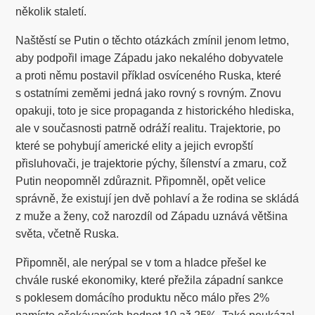
několik staletí.
Naštěstí se Putin o těchto otázkách zmínil jenom letmo,
aby podpořil image Západu jako nekalého dobyvatele
a proti němu postavil příklad osvíceného Ruska, které
s ostatními zeměmi jedná jako rovný s rovným. Znovu
opakuji, toto je sice propaganda z historického hlediska,
ale v současnosti patrně odráží realitu. Trajektorie, po
které se pohybují americké elity a jejich evropští
přisluhovači, je trajektorie pýchy, šílenství a zmaru, což
Putin neopomněl zdůraznit. Připomněl, opět velice
správně, že existují jen dvě pohlaví a že rodina se skládá
z muže a ženy, což narozdíl od Západu uznává většina
světa, včetně Ruska.
Připomněl, ale nerýpal se v tom a hladce přešel ke
chvále ruské ekonomiky, které přežila západní sankce
s poklesem domácího produktu něco málo přes 2%