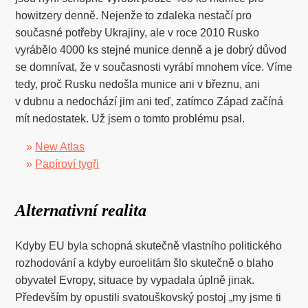
howitzery denně. Nejenže to zdaleka nestačí pro
současné potřeby Ukrajiny, ale v roce 2010 Rusko
vyrábělo 4000 ks stejné munice denně a je dobrý důvod
se domnívat, že v současnosti vyrábí mnohem více. Víme
tedy, proč Rusku nedošla munice ani v březnu, ani
v dubnu a nedochází jim ani teď, zatímco Západ začíná
mít nedostatek. Už jsem o tomto problému psal.
»
New Atlas
»
Papíroví tygři
Alternativní realita
Kdyby EU byla schopná skutečně vlastního politického
rozhodování a kdyby euroelitám šlo skutečně o blaho
obyvatel Evropy, situace by vypadala úplně jinak.
Především by opustili svatouškovský postoj „my jsme ti