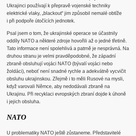
Ukrajinci používají k přepravě vojenské techniky
elektrické vlaky, „blackout“ jim způsobil nemalé obtíže
i při podpoře útočících jednotek.
Psal jsem o tom, že ukrajinské operace se účastnily
oddíly NATO a některé zdroje hovořili až o jedné třetině.
Tato informace není spolehlivá a patrně je nesprávná. Na
druhou stranu je velmi pravděpodobné, že západní
zbraně obsluhují vojáci NATO (bývalí vojáci nebo
žoldáci), neboť není snadné rychle a adekvátně vycvičit
obsluhu ukrajinskou. Zřejmě i to měli Rusové na mysli,
když varovali Němce, aby nedodávali zbraně na
Ukrajinu. Při recyklaci evropských zbraní dojde k úhoně
i jejich obsluha.
NATO
U problematiky NATO ještě zůstaneme. Představitelé