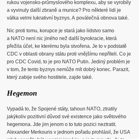
rukou vojensko-průmyslového komplexu, aby se vyrobily
a vyvinuly další zbraně a munice? Pro některé lidi je
válka velmi lukrativní byznys. A poválečná obnova také.
Nic proti tomu, korupce je stará jako lidstvo samo
a NATO není nic jiného než další byrokracie, která
přežila účel, ke kterému byla stvořena. Je to v podstatě
CDC v oblasti obrany státu proti vnějšímu nepříteli. Co je
pro CDC Covid, to je pro NATO Putin. Jediný problém je
v tom, že tento byznys nemůže mít dobrý konec. Parazit,
který zabije svého hostitele, zajde také.
Hegemon
Vypadá to, že Spojené státy, tahoun NATO, ztratily
jakýkoliv pozitivní důvod své existence jako světového
hegemona. Jde jim jenom o to tuto pozici neztratit.
Alexander Merkouris v jednom pořadu prohlásil, že USA