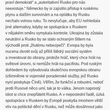
praví demokrati“ a „autoritativní Rusko pro nás
neexistuje.“ Německo by si zajistilo přístup k ruskému
plynu a dalším surovinám a na oplátku by Rusku
nechalo volnou ruku. To nevylučuje, aby EU nehledala
jiné alternativy, kdyby se spolupráce s Ruskem
v nějakém směru vymykala kontrole. Ukrajina by zůstala
neutrální a Rusko by se stalo ochraným štítem na
východě proti „žlutému nebezpečí“. Evropa by byla
nucena zkrotit svůj až příliš štědrý sociální systém
a investovat do obrany, protože hráč, který chce hrát na
světové úrovni, si nemůže hrát na pacifistu. Pod ruským
dohledem by vybudovala skutečnou evropskou obranu
(všimněme si vojenské poradenské služby, jež Rusko
nyní poskytuje Číně). Věřím, že funkční a robustní, neboť
jestli Rusové něco umí, tak je to válka. Jenom naprostý
idiot si chce znepřátelit Rusko. A v neposlední řadě, úzká
spolupráce s Ruskem by Evropě poskytla mnohem větší
vliv na politické dění v Rusku, než může dosáhnout jako