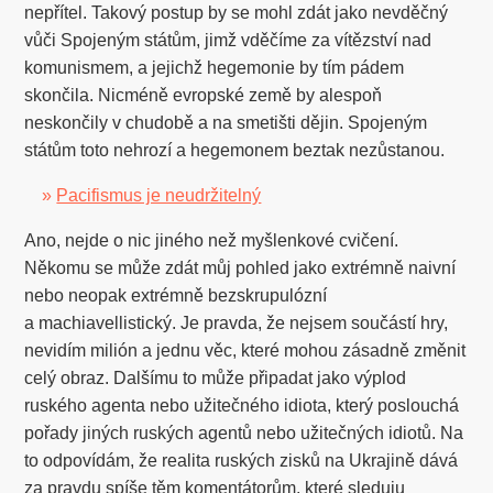
nepřítel. Takový postup by se mohl zdát jako nevděčný
vůči Spojeným státům, jimž vděčíme za vítězství nad
komunismem, a jejichž hegemonie by tím pádem
skončila. Nicméně evropské země by alespoň
neskončily v chudobě a na smetišti dějin. Spojeným
státům toto nehrozí a hegemonem beztak nezůstanou.
»
Pacifismus je neudržitelný
Ano, nejde o nic jiného než myšlenkové cvičení.
Někomu se může zdát můj pohled jako extrémně naivní
nebo neopak extrémně bezskrupulózní
a machiavellistický. Je pravda, že nejsem součástí hry,
nevidím milión a jednu věc, které mohou zásadně změnit
celý obraz. Dalšímu to může připadat jako výplod
ruského agenta nebo užitečného idiota, který poslouchá
pořady jiných ruských agentů nebo užitečných idiotů. Na
to odpovídám, že realita ruských zisků na Ukrajině dává
za pravdu spíše těm komentátorům, které sleduju