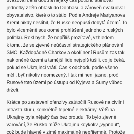
uvažoval delší dobu a nějaký čas potichu stahoval
jednotky z této oblasti do Donbasu a zároveň evakuoval
obyvatelstvo, které o to stálo. Podle Andreje Martyanova
Kreml nikdy neslíbil, že Rusko neopustí dobytá území. To
bylo víceméně soukromé prohlášení jednoho z ruských
politiků. Řekl bych, že nepříliš prozíravé, vzhledem
k tomu, že se zjevně neúčastní strategického plánování
SMO. Každopádně Charkov a okolí není Rusům zas tak
nakloněné území a tamější lidé nejspíš tušili, co je čeká,
pokud se Ukrajinci vrátí. Čas k odchodu podle všeho
měli, byť nikoliv neomezený. I tak mi není jasné, proč
Rusové toto území po ústupu od Kyjeva a Sumy vůbec
drželi.
Krátce po zastavení ofenzívy zaútočili Rusové na civilní
infrastrukturu, konkrétně tepelné elektrárny. Většina
Ukrajiny byla nějaký čas bez proudu. To bylo zjevné
varování, že Rusko může Ukrajinu kdykoliv „vypnout“,
což bude hlavně v zimě maximálně nepříjemné. Protože