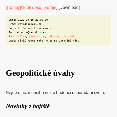
[Home]
[Údolí děsu]
[Zdroje]
[Download]
Date: 2022-09-18 20:00:00
From: rpt@desudoli.cz
Subject: Geopolitické úvahy
To: dalnopis@desudoli.cz
Tags:
válka
,
civilizace
,
válka na Ukrajině
Desc: Širší rámec toho, o co na Ukrajině jde.
Geopolitické úvahy
Nejde o nic menšího než o budoucí uspořádání světa.
Novinky z bojiště