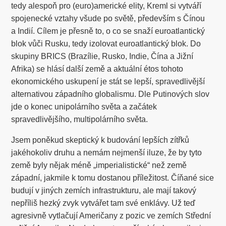
tedy alespoň pro (euro)americké elity, Kreml si vytváří
spojenecké vztahy všude po světě, především s Čínou
a Indií. Cílem je přesně to, o co se snaží euroatlantický
blok vůči Rusku, tedy izolovat euroatlantický blok. Do
skupiny BRICS (Brazílie, Rusko, Indie, Čína a Jižní
Afrika) se hlásí další země a aktuální étos tohoto
ekonomického uskupení je stát se lepší, spravedlivější
alternativou západního globalismu. Dle Putinových slov
jde o konec unipolárního světa a začátek
spravedlivějšího, multipolárního světa.
Jsem poněkud skeptický k budování lepších zítřků
jakéhokoliv druhu a nemám nejmenší iluze, že by tyto
země byly nějak méně „imperialistické“ než země
západní, jakmile k tomu dostanou příležitost. Číňané sice
budují v jiných zemích infrastrukturu, ale mají takový
nepříliš hezký zvyk vytvářet tam své enklávy. Už teď
agresivně vytlačují Američany z pozic ve zemích Střední