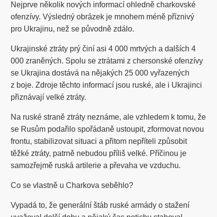
Nejprve několik nových informací ohledně charkovské
ofenzívy. Výsledný obrázek je mnohem méně příznivý
pro Ukrajinu, než se původně zdálo.
Ukrajinské ztráty prý činí asi 4 000 mrtvých a dalších 4
000 zraněných. Spolu se ztrátami z chersonské ofenzívy
se Ukrajina dostává na nějakých 25 000 vyřazených
z boje. Zdroje těchto informací jsou ruské, ale i Ukrajinci
přiznávají velké ztráty.
Na ruské straně ztráty neznáme, ale vzhledem k tomu, že
se Rusům podařilo spořádaně ustoupit, zformovat novou
frontu, stabilizovat situaci a přitom nepříteli způsobit
těžké ztráty, patrně nebudou příliš velké. Příčinou je
samozřejmě ruská artilerie a převaha ve vzduchu.
Co se vlastně u Charkova seběhlo?
Vypadá to, že generální štáb ruské armády o stažení