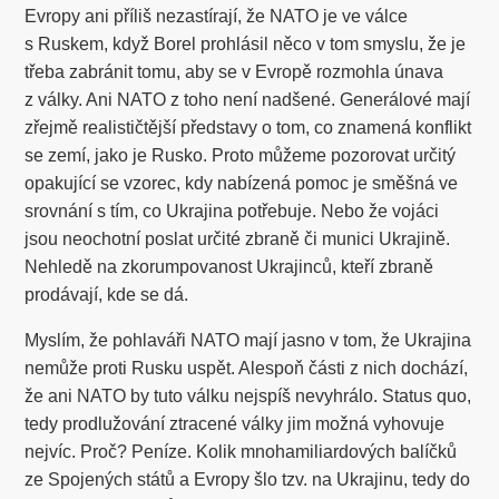
Evropy ani příliš nezastírají, že NATO je ve válce
s Ruskem, když Borel prohlásil něco v tom smyslu, že je
třeba zabránit tomu, aby se v Evropě rozmohla únava
z války. Ani NATO z toho není nadšené. Generálové mají
zřejmě realističtější představy o tom, co znamená konflikt
se zemí, jako je Rusko. Proto můžeme pozorovat určitý
opakující se vzorec, kdy nabízená pomoc je směšná ve
srovnání s tím, co Ukrajina potřebuje. Nebo že vojáci
jsou neochotní poslat určité zbraně či munici Ukrajině.
Nehledě na zkorumpovanost Ukrajinců, kteří zbraně
prodávají, kde se dá.
Myslím, že pohlaváři NATO mají jasno v tom, že Ukrajina
nemůže proti Rusku uspět. Alespoň části z nich dochází,
že ani NATO by tuto válku nejspíš nevyhrálo. Status quo,
tedy prodlužování ztracené války jim možná vyhovuje
nejvíc. Proč? Peníze. Kolik mnohamiliardových balíčků
ze Spojených států a Evropy šlo tzv. na Ukrajinu, tedy do