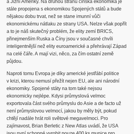
a Jižní Ameriky. Na druhou stranu čínská ekonomika je
stále propojena s ekonomikou Spojených států a bude
nějakou dobu trvat, než se stane imunní vůči
ekonomickému nátlaku ze strany USA. Nelze však popřít
a to je náš skutečný problém, že elity zemí BRICS,
přinejmenším Ruska a Číny jsou v současné chvíli
inteligentnější než elity euroamerické a přehrávají Západ
na celé čáře. A mají vizi, něco, za čím ostatní země
půjdou.
Naproti tomu Evropa je díky americké jestřábí politice
v krizi, kterou nemusí přežít nejen EU, ale ani národní
ekonomiky. Spojené státy na tom také nejsou
ekonomicky nejlépe. Kdysi průmyslová velmoc
exportovala část svého průmyslu do Asie a de facto už
není průmyslovou velmocí, jakou by měly být, pokud
chtějí nadále hrát roli světové megavelmoci. Pro
zajímavost, Brian Berletic z New Atlas uvádí, že USA
jsou nyní schopné vyrobit pouze 400 ks munice pro