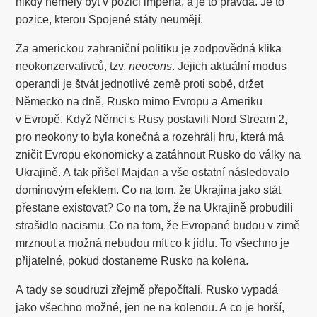
nikdy neměly být v pozici impéria, a je to pravda. Je to
pozice, kterou Spojené státy neumějí.
Za americkou zahraniční politiku je zodpovědná klika
neokonzervativců, tzv.
neocons
. Jejich aktuální modus
operandi je štvát jednotlivé země proti sobě, držet
Německo na dně, Rusko mimo Evropu a Ameriku
v Evropě. Když Němci s Rusy postavili Nord Stream 2,
pro neokony to byla konečná a rozehráli hru, která má
zničit Evropu ekonomicky a zatáhnout Rusko do války na
Ukrajině. A tak přišel Majdan a vše ostatní následovalo
dominovým efektem. Co na tom, že Ukrajina jako stát
přestane existovat? Co na tom, že na Ukrajině probudili
strašidlo nacismu. Co na tom, že Evropané budou v zimě
mrznout a možná nebudou mít co k jídlu. To všechno je
přijatelné, pokud dostaneme Rusko na kolena.
A tady se soudruzi zřejmě přepočítali. Rusko vypadá
jako všechno možné, jen ne na kolenou. A co je horší,