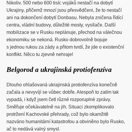
Nikoliv. 500 nebo 600 tisíc vojáků nestačí na dobytí
Ukrajiny, přičemž mnozí jsou přesvědčeni, že to nestačí
ani na dokončení dobytí Donbasu. Nebyla zničena řídící
centra, vládní budovy, důležité mosty, vysílače. Další
mobilizace se v Rusku neplánuje, přechod na válečnou
ekonomiku se nekoná. Rusko dobrovolně bojuje
s jednou rukou za zády a přitom tvrdí, že jde o existenční
konflikt. Něco tu zjevně nehraje!
Belgorod a ukrajinská protiofenzíva
Dlouho ohlašovaná ukrajinská protiofenzíva konečně
začala a nevyvíjí se vůbec dobře. Alespoň to zatím tak
vypadá, i když jsem četl různé rozporuplné zprávy.
Směřuje očekávatelně na jih. Situaci zkomplikovalo
protržení Kachovské přehrady, což bylo okamžitě
nazváno humanitární katastrofou a obviněno bylo Rusko,
ač to nedává valný smysl.