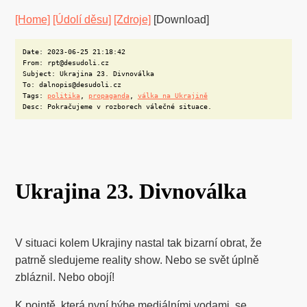
[Home]
[Údolí děsu]
[Zdroje]
[Download]
Date: 2023-06-25 21:18:42
From: rpt@desudoli.cz
Subject: Ukrajina 23. Divnoválka
To: dalnopis@desudoli.cz
Tags:
politika
,
propaganda
,
válka na Ukrajině
Desc: Pokračujeme v rozborech válečné situace.
Ukrajina 23. Divnoválka
V situaci kolem Ukrajiny nastal tak bizarní obrat, že
patrně sledujeme reality show. Nebo se svět úplně
zbláznil. Nebo obojí!
K pointě, která nyní hýbe mediálními vodami, se