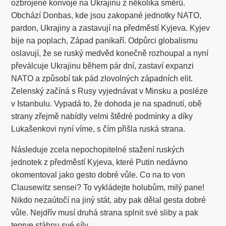
ozbrojené konvoje na Ukrajinu z několika směrů.
Obchází Donbas, kde jsou zakopané jednotky NATO,
pardon, Ukrajiny a zastavují na předměstí Kyjeva. Kyjev
bije na poplach, Západ panikaří. Odpůrci globalismu
oslavují, že se ruský medvěd konečně rozhoupal a nyní
převálcuje Ukrajinu během pár dní, zastaví expanzi
NATO a způsobí tak pád zlovolných západních elit.
Zelenský začíná s Rusy vyjednávat v Minsku a posléze
v Istanbulu. Vypadá to, že dohoda je na spadnutí, obě
strany zřejmě nabídly velmi štědré podmínky a díky
Lukašenkovi nyní víme, s čím přišla ruská strana.
Následuje zcela nepochopitelné stažení ruských
jednotek z předměstí Kyjeva, které Putin nedávno
okomentoval jako gesto dobré vůle. Co na to von
Clausewitz sensei? To vykládejte holubům, milý pane!
Nikdo nezaútočí na jiný stát, aby pak dělal gesta dobré
vůle. Nejdřív musí druhá strana splnit své sliby a pak
teprve stáhnu své síly.