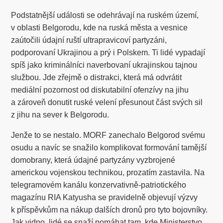
Podstatnější události se odehrávají na ruském území,
v oblasti Belgorodu, kde na ruská města a vesnice
zaútočili údajní ruští ultrapravicoví partyzáni,
podporovaní Ukrajinou a prý i Polskem. Ti lidé vypadají
spíš jako kriminálníci naverbovaní ukrajinskou tajnou
službou. Jde zřejmě o distrakci, která má odvrátit
mediální pozornost od diskutabilní ofenzívy na jihu
a zároveň donutit ruské velení přesunout část svých sil
z jihu na sever k Belgorodu.
Jenže to se nestalo. MORF zanechalo Belgorod svému
osudu a navíc se snažilo komplikovat formování tamější
domobrany, která údajné partyzány vyzbrojené
americkou vojenskou technikou, prozatím zastavila. Na
telegramovém kanálu konzervativně-patriotického
magazínu RIA Katyusha se pravidelně objevují výzvy
k příspěvkům na nákup dalších dronů pro tyto bojovníky.
Jak vidno, lidé se snaží pomáhat tam, kde Ministerstvo