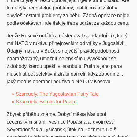
hrubé chyby a neschopnost jejich generálního štábu. Ale
to nebyly neřešitelné problémy, mohli poslat zálohy
a vyřešit ostatní problémy za běhu. Žádná operace nejde
podle očekávání, ale tlak je třeba udržet za každou cenu.
Jenže Rusové odtáhli a následoval standardní trik, který
má NATO v rukávu přinejmenším od války v Jugoslávii.
Údajný masakr v Buče, s největší pravděpodobností
naaranžovaný, umožnil Zelenskému vyvléknout se
z dohody, kterou upekli v Istanbulu. Putin a jeho parta
museli utrpět selektivní ztrátu paměti, když zapomněli,
jaký modus operandi používalo NATO v Kosovu.
»
Szamuely, The Yugoslavian Fairy Tale
»
Szamuely, Bombs for Peace
Zbytek příběhu známe. Dobytí města Mariupol
čečenskými silami, vesnice Popasnaja, dvojměstí
Severodoněck a Lysičansk, útok na Bachmut. Další