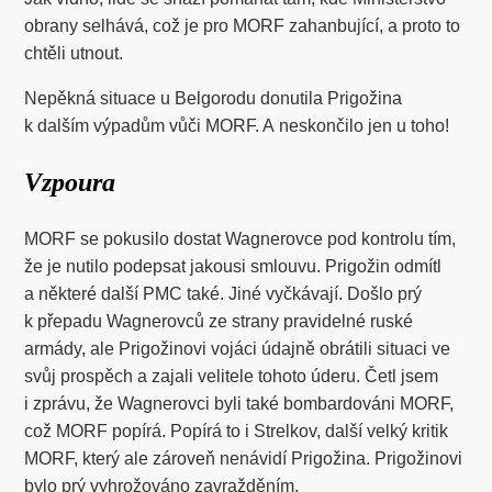
obrany selhává, což je pro MORF zahanbující, a proto to
chtěli utnout.
Nepěkná situace u Belgorodu donutila Prigožina
k dalším výpadům vůči MORF. A neskončilo jen u toho!
Vzpoura
MORF se pokusilo dostat Wagnerovce pod kontrolu tím,
že je nutilo podepsat jakousi smlouvu. Prigožin odmítl
a některé další PMC také. Jiné vyčkávají. Došlo prý
k přepadu Wagnerovců ze strany pravidelné ruské
armády, ale Prigožinovi vojáci údajně obrátili situaci ve
svůj prospěch a zajali velitele tohoto úderu. Četl jsem
i zprávu, že Wagnerovci byli také bombardováni MORF,
což MORF popírá. Popírá to i Strelkov, další velký kritik
MORF, který ale zároveň nenávidí Prigožina. Prigožinovi
bylo prý vyhrožováno zavražděním.