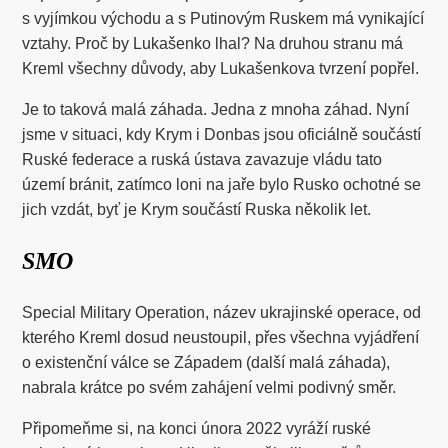
s vyjímkou východu a s Putinovým Ruskem má vynikající
vztahy. Proč by Lukašenko lhal? Na druhou stranu má
Kreml všechny důvody, aby Lukašenkova tvrzení popřel.
Je to taková malá záhada. Jedna z mnoha záhad. Nyní
jsme v situaci, kdy Krym i Donbas jsou oficiálně součástí
Ruské federace a ruská ústava zavazuje vládu tato
území bránit, zatímco loni na jaře bylo Rusko ochotné se
jich vzdát, byť je Krym součástí Ruska několik let.
SMO
Special Military Operation, název ukrajinské operace, od
kterého Kreml dosud neustoupil, přes všechna vyjádření
o existenční válce se Západem (další malá záhada),
nabrala krátce po svém zahájení velmi podivný směr.
Připomeňme si, na konci února 2022 vyráží ruské