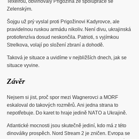
Texeirou, obviňovaly Prigožina ze spolupráce se
Zelenským.
Šojgu už prý vyslal proti Prigožinovi Kadyrovce, ale
pravidelnou ruskou armádu nikoliv. Není divu, ukrajinská
protiofenzíva dosud neskončila. Patrioti, s vyjímkou
Strelkova, volají po složení zbraní a dohodě.
Taková je situace a uvidíme v nejbližších dnech, jak se
situace vyvine.
Závěr
Nejsem si jist, proč spor mezi Wagnerovci a MORF
eskaloval do takových rozměrů. Ani jedna strana to
nepotřebuje. Do karet to hraje jedině NATO a Ukrajině.
Atlantické mocnosti jsou skutečně jediní, kdo má z této
dinoválky prospěch. Nord Stream 2 je zničen. Evropa se