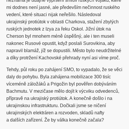
neznámá je údajné vypršení smluv ruských vojáků, které
mi dodnes není jasné, ale především nečinnost ruského
vedení, které situaci nijak neřešilo. Následoval
ukrajinský protiútok v oblasti Charkova, stažení zbylých
ruských jednotek z Izya za řeku Oskol. Jižní útok na
Cherson byl mnohem méně úspěšný, ale i ten museli
nakonec Rusové opustit, když poslali Surovikina, aby
napravil blamáž, jíž se dopustili. Město bylo neudržitelné
a díky protržení Kachovské přehrady nyní asi víme proč.
Tehdy, půl roku po zahájení SMO, to vypadalo, že se věci
daly do pohybu. Byla zahájena mobilizace 300 tisíc
víceméně záložáků a Prigožin byl pověřen dobýváním
Bachmutu. V mezičase mělo dojít k výcviku odvedenců,
přípravě na ukrajiský protiútok. A konečně došlo i na
ukrajinskou infrastrukturu. Dočkali jsme se ničení
ukrajinských elektráren a rozvoden, skladů nafty
a dalších zařízení. Že by válka konečně začala?