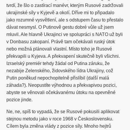
tvrdí, že šlo o zastírací manévr, kterým Rusové zadržovali
ukrajinské síly v Kyjevě a okolí. Dříve mi to připadalo
jako rozumné vysvětlení, ale s odstupem času to přestalo
dávat nesmysl. O Putinově gestu dobré vůle už jsem
mluvil. Ale hlavně Ukrajinci ve spolupráci s NATO už byli
v Donbasu zakopaní. Právě tam očekávali ruský útok
nebo možná plánovali vlastní. Místo toho je Rusové
překvapili u Kyjeva. A překvapení skutečně byli všichni.
Izraelský premiér tehdy žádal od Putina záruku, že
nezabije Zelenského, židovského lídra Ukrajiny, což
Putin poněkud nepochopitelně přislíbil (další malá
záhada?). Neopustíte výhodnou a překvapivou pozici,
abyste se věnovali očekávanému útoku na opevněné
pozice jinde.
Ne, ne, spíš to vypadá, že se Rusové pokusili aplikovat
stejnou metodu jako v roce 1968 v Československu.
Cílem byla změna vlády z pozice síly. Mnoho hejtrů