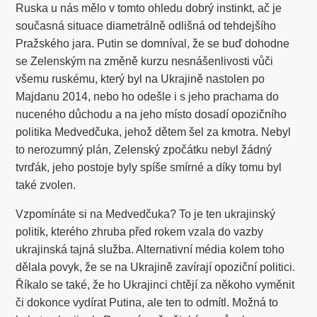
Ruska u nás mělo v tomto ohledu dobrý instinkt, ač je
současná situace diametrálně odlišná od tehdejšího
Pražského jara. Putin se domníval, že se buď dohodne
se Zelenským na změně kurzu nesnášenlivosti vůči
všemu ruskému, který byl na Ukrajině nastolen po
Majdanu 2014, nebo ho odešle i s jeho prachama do
nuceného důchodu a na jeho místo dosadí opozičního
politika Medvedčuka, jehož dětem šel za kmotra. Nebyl
to nerozumný plán, Zelenský zpočátku nebyl žádný
tvrďák, jeho postoje byly spíše smírné a díky tomu byl
také zvolen.
Vzpomínáte si na Medvedčuka? To je ten ukrajinský
politik, kterého zhruba před rokem vzala do vazby
ukrajinská tajná služba. Alternativní média kolem toho
dělala povyk, že se na Ukrajině zavírají opoziční politici.
Říkalo se také, že ho Ukrajinci chtějí za někoho vyměnit
či dokonce vydírat Putina, ale ten to odmítl. Možná to