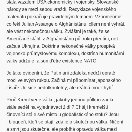
stala vazalem USA ekonomicky i vojensky. Slovanské
národy se mezi sebou vraždí. Recyklace vojenského
materiálu pokračuje pravidelným tempem. Vzpomeňme,
co řekl Julian Assange o Afghánistánu: cílem není vyhrát,
ale vést nekonečnou válku. Zvláštní je také, že se
Američané stáhli z Afghánistánu půl roku předtím, než
začala Ukrajina. Doktrína nekonečné války prospívá
vojensko-průmyslovému komplexu, doktrína humanitární
války udržuje raison d'être existence NATO.
Je také evidentní, že Putin ani zdaleka nedrží opratě
moci ve svých rukou. Začíná mi připomínat japonského
císaře. Je sice nedotknutelný, ale reálná moc chybí.
Proč Kreml vede válku, jakoby jednou půlkou zadku
stále seděl na vyjednávací židli? Chtějí kremelští
činovníci stále své místo u globalistického stolu? Jsou
i bloggeři, kteří se ptají, zda je o skutečnou válku. Ničení
a smrt jsou skutečné, ale probíhá opravdu válka mezi