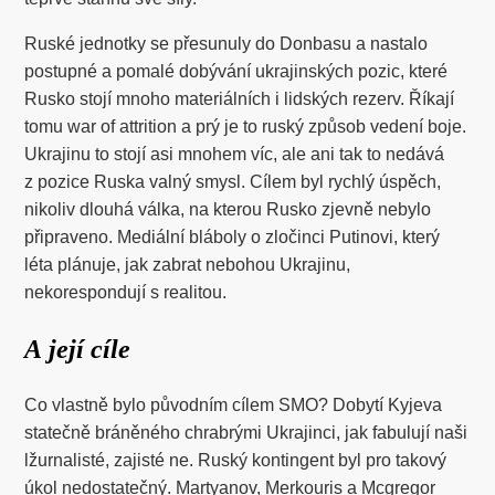
Ruské jednotky se přesunuly do Donbasu a nastalo
postupné a pomalé dobývání ukrajinských pozic, které
Rusko stojí mnoho materiálních i lidských rezerv. Říkají
tomu war of attrition a prý je to ruský způsob vedení boje.
Ukrajinu to stojí asi mnohem víc, ale ani tak to nedává
z pozice Ruska valný smysl. Cílem byl rychlý úspěch,
nikoliv dlouhá válka, na kterou Rusko zjevně nebylo
připraveno. Mediální bláboly o zločinci Putinovi, který
léta plánuje, jak zabrat nebohou Ukrajinu,
nekorespondují s realitou.
A její cíle
Co vlastně bylo původním cílem SMO? Dobytí Kyjeva
statečně bráněného chrabrými Ukrajinci, jak fabulují naši
lžurnalisté, zajisté ne. Ruský kontingent byl pro takový
úkol nedostatečný. Martyanov, Merkouris a Mcgregor