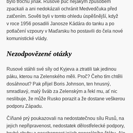
bylo trochu jinak. Rusové puč nějakým způsobem
zpackali a ani nedokázali ochránit Medvedčuka před
zatčením. Sověti byli v tomto ohledu úspěšnější, když
v roce 1956 posadili Janosze Kádára do tanku a po
potlačení vzpoury v Maďarsku ho postavili do čela nové
komunistické vlády.
Nezodpovězené otázky
Rusové stáhli své síly od Kyjeva a ztratili tak jedinou
páku, kterou na Zelenského měli. Proč? Čeho tím chtěli
dosáhnout? Pak přijel Boris Johnson, ten hnusný,
smradlavý, malý šváb za Zelenským a řekl mu, ať nic
neslibuje, že může Rusko porazit a že dostane veškerou
podporu Západu.
Číňané prý poukazovali na nedostatečnou sílu Rusů, na
jejich nepřipravenost, nedostatek dělostřelecké podpory,