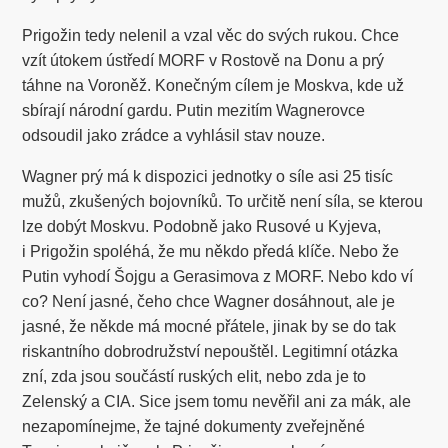
Prigožin tedy nelenil a vzal věc do svých rukou. Chce
vzít útokem ústředí MORF v Rostově na Donu a prý
táhne na Voroněž. Konečným cílem je Moskva, kde už
sbírají národní gardu. Putin mezitím Wagnerovce
odsoudil jako zrádce a vyhlásil stav nouze.
Wagner prý má k dispozici jednotky o síle asi 25 tisíc
mužů, zkušených bojovníků. To určitě není síla, se kterou
lze dobýt Moskvu. Podobně jako Rusové u Kyjeva,
i Prigožin spoléhá, že mu někdo předá klíče. Nebo že
Putin vyhodí Šojgu a Gerasimova z MORF. Nebo kdo ví
co? Není jasné, čeho chce Wagner dosáhnout, ale je
jasné, že někde má mocné přátele, jinak by se do tak
riskantního dobrodružství nepouštěl. Legitimní otázka
zní, zda jsou součástí ruských elit, nebo zda je to
Zelenský a CIA. Sice jsem tomu nevěřil ani za mák, ale
nezapomínejme, že tajné dokumenty zveřejněné