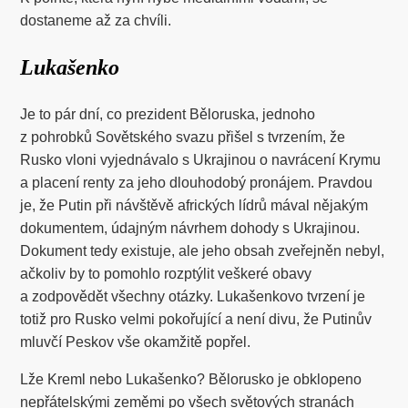
dostaneme až za chvíli.
Lukašenko
Je to pár dní, co prezident Běloruska, jednoho
z pohrobků Sovětského svazu přišel s tvrzením, že
Rusko vloni vyjednávalo s Ukrajinou o navrácení Krymu
a placení renty za jeho dlouhodobý pronájem. Pravdou
je, že Putin při návštěvě afrických lídrů mával nějakým
dokumentem, údajným návrhem dohody s Ukrajinou.
Dokument tedy existuje, ale jeho obsah zveřejněn nebyl,
ačkoliv by to pomohlo rozptýlit veškeré obavy
a zodpovědět všechny otázky. Lukašenkovo tvrzení je
totiž pro Rusko velmi pokořující a není divu, že Putinův
mluvčí Peskov vše okamžitě popřel.
Lže Kreml nebo Lukašenko? Bělorusko je obklopeno
nepřátelskými zeměmi po všech světových stranách