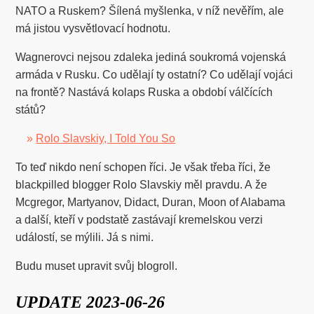
NATO a Ruskem? Šílená myšlenka, v níž nevěřím, ale
má jistou vysvětlovací hodnotu.
Wagnerovci nejsou zdaleka jediná soukromá vojenská
armáda v Rusku. Co udělají ty ostatní? Co udělají vojáci
na frontě? Nastává kolaps Ruska a období válčících
států?
»
Rolo Slavskiy, I Told You So
To teď nikdo není schopen říci. Je však třeba říci, že
blackpilled blogger Rolo Slavskiy měl pravdu. A že
Mcgregor, Martyanov, Didact, Duran, Moon of Alabama
a další, kteří v podstatě zastávají kremelskou verzi
událostí, se mýlili. Já s nimi.
Budu muset upravit svůj blogroll.
UPDATE 2023-06-26