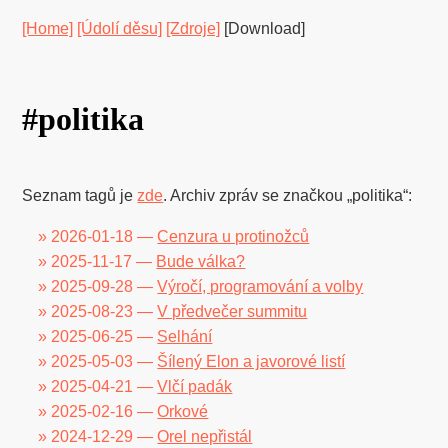
[Home]
[Údolí děsu]
[Zdroje]
[Download]
#politika
Seznam tagů je
zde
. Archiv zpráv se značkou „politika“:
» 2026-01-18 —
Cenzura u protinožců
» 2025-11-17 —
Bude válka?
» 2025-09-28 —
Výročí, programování a volby
» 2025-08-23 —
V předvečer summitu
» 2025-06-25 —
Selhání
» 2025-05-03 —
Šílený Elon a javorové listí
» 2025-04-21 —
Vlčí padák
» 2025-02-16 —
Orkové
» 2024-12-29 —
Orel nepřistál