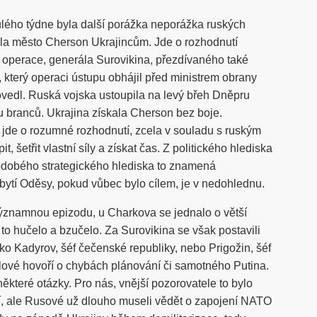
lého týdne byla další porážka neporážka ruských
ala město Cherson Ukrajincům. Jde o rozhodnutí
é operace, generála Surovikina, přezdívaného také
který operaci ústupu obhájil před ministrem obrany
rovedl. Ruská vojska ustoupila na levý břeh Dněpru
u branců. Ukrajina získala Cherson bez boje.
a jde o rozumné rozhodnutí, zcela v souladu s ruským
t, šetřit vlastní síly a získat čas. Z politického hlediska
hodobého strategického hlediska to znamená
obytí Oděsy, pokud vůbec bylo cílem, je v nedohlednu.
ýznamnou epizodu, u Charkova se jednalo o větší
to hučelo a bzučelo. Za Surovikina se však postavili
ko Kadyrov, šéf čečenské republiky, nebo Prigožin, šéf
lové hovoří o chybách plánování či samotného Putina.
některé otázky. Pro nás, vnější pozorovatele to bylo
, ale Rusové už dlouho museli vědět o zapojení NATO