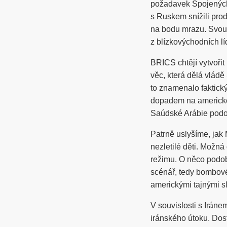
požadavek Spojených
s Ruskem snížili pro
na bodu mrazu. Svou r
z blízkovýchodních l
BRICS chtějí vytvořit
věc, která dělá vládě
to znamenalo faktic
dopadem na americko
Saúdské Arábie podob
Patrně uslyšíme, jak
nezletilé děti. Možná
režimu. O něco podobn
scénář, tedy bombové
americkými tajnými s
V souvislosti s Irán
iránského útoku. Dost