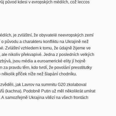
j původ kdesi v evropských médiích, což leccos
diích, je zvláštní, že obyvatelé neevropských zemí
 o původu a charakteru konfliktu na Ukrajině než
. Zvláštní vzhledem k tomu, že údajně žijeme ve
 ale nikoliv překvapivé. Jedna z posledních velkých
zbývá, jsou média a euroamerické elity jí hojně
m za pravdu těm, kdo tvrdí, že povolání presstitutky
 o několik příček níže než šlapání chodníku.
ozvěděli, jak Lavrov na summitu G20 zkolaboval
ařů (kachna). Podobně Putin už měl několikrát umírat
. A samozřejmě Ukrajina vítězí na všech frontách