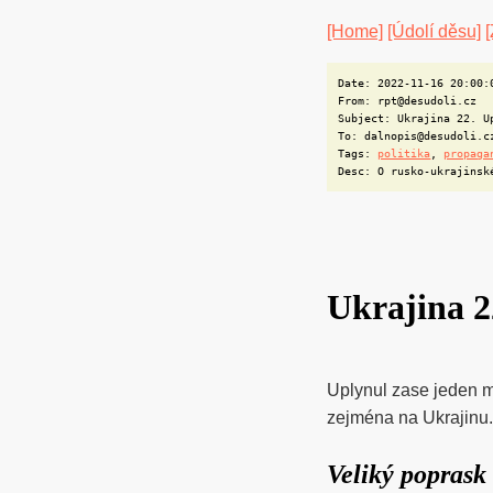
[Home]
[Údolí děsu]
[
Date: 2022-11-16 20:00:
From: rpt@desudoli.cz
Subject: Ukrajina 22. U
To: dalnopis@desudoli.c
Tags:
politika
,
propaga
Desc: O rusko-ukrajinsk
Ukrajina 2
Uplynul zase jeden mě
zejména na Ukrajinu.
Veliký poprask