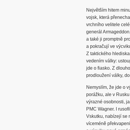
Největším hitem minu
vojsk, která přenech
vrchního velitele cel
generál Armageddon, 
a také ji promptně p
a pokračují ve výcvik
Z taktického hledisk
vedením války: ustoupi
jde o fiasko. Z dlou
prodloužení války, d
Nemyslím, že jde o v
porážku, ale v Rusku 
výrazné osobnosti, ja
PMC Wagner. I rusofi
Vskutku, nabízejí se 
víceméně překvapení