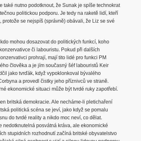
e je také nutno podotknout, že Sunak je spíše technokrat
čnou politickou podporu. Je tedy na raketě lidí, kteří
, protože se nejspíš (správně) obávali, že Liz se své
.
i, kdo mohou dosazovat do politických funkcí, koho
 konzervativce či labouristu. Pokud při dalších
nzervativci prohrají, mají tito lidé pro funkci PM
ho člověka a je jím současný šéf labouristů Keir
dčil jako tvrďák, když vypoklonkoval bývalého
rbyna a provedl čistky jeho příznivců ve straně.
né ekonomické situaci může být tvrdé ruky zapotřebí.
en britská demokracie. Ale necháme-li pletichaření
tská politická scéna se jeví, jako když se pomalu
nu do tvrdé reality a nikdo moc neví, co dělat.
ále nedotknutelná posvátná kráva, ale ekonomické
ch stupidních rozhodnutí začíná britské obyvatelstvo