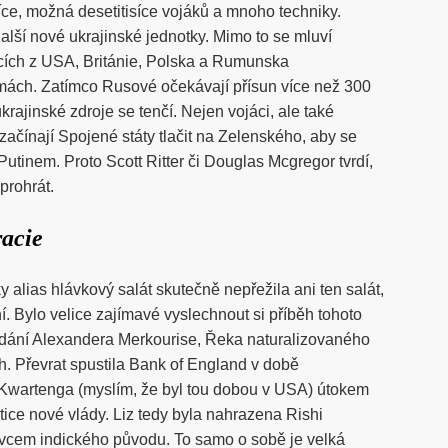
isíce, možná desetitisíce vojáků a mnoho techniky.
alší nové ukrajinské jednotky. Mimo to se mluví
cích z USA, Británie, Polska a Rumunska
rmách. Zatímco Rusové očekávají přísun více než 300
krajinské zdroje se tenčí. Nejen vojáci, ale také
začínají Spojené státy tlačit na Zelenského, aby se
Putinem. Proto Scott Ritter či Douglas Mcgregor tvrdí,
rohrát.
acie
y alias hlávkový salát skutečně nepřežila ani ten salát,
ní. Bylo velice zajímavé vyslechnout si příběh tohoto
odání Alexandera Merkourise, Řeka naturalizovaného
h. Převrat spustila Bank of England v době
Kwartenga (myslím, že byl tou dobou v USA) útokem
tice nové vlády. Liz tedy byla nahrazena Rishi
vcem indického původu. To samo o sobě je velká