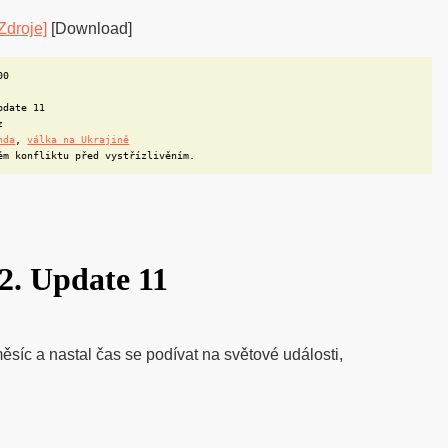
Zdroje]
[Download]
00
pdate 11
z
nda
,
válka na Ukrajině
ém konfliktu před vystřízlivěním.
2. Update 11
síc a nastal čas se podívat na světové události,