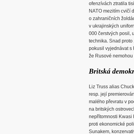
ofenzívách ztratila t
NATO mezitím cvičí d
o zahraničních žoldá
v ukrajinských unifo
000 čerstvých posil, u
technika. Snad proto 
pokusil vyjednávat s 
že Rusové nemohou p
Britská demokr
Liz Truss alias Chuck
resp. její premierová
malého převratu v p
na britských ostrovec
nepřítomnosti Kwasi 
proti ekonomické poli
Sunakem, konzervati