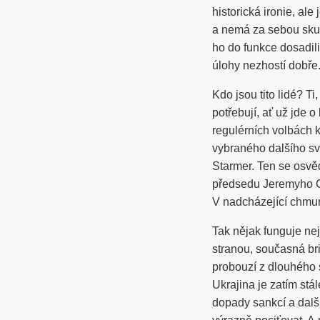
historická ironie, al
a nemá za sebou skute
ho do funkce dosadili
úlohy nezhostí dobře
Kdo jsou tito lidé? T
potřebují, ať už jde o
regulérních volbách ko
vybraného dalšího své
Starmer. Ten se osvě
předsedu Jeremyho Co
V nadcházející chmur
Tak nějak funguje nej
stranou, současná bri
probouzí z dlouhého s
Ukrajina je zatím st
dopady sankcí a další