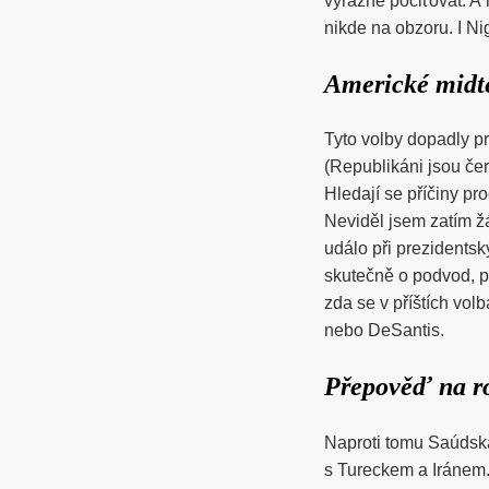
výrazně pociťovat. A 
nikde na obzoru. I N
Americké midt
Tyto volby dopadly p
(Republikáni jsou čer
Hledají se příčiny pr
Neviděl jsem zatím ž
událo při prezidentsk
skutečně o podvod, p
zda se v příštích vo
nebo DeSantis.
Přepověď na r
Naproti tomu Saúdská
s Tureckem a Iránem