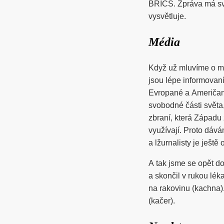
BRICS. Zpráva má svů
vysvětluje.
Média
Když už mluvíme o mé
jsou lépe informovaní
Evropané a Američané
svobodné části světa,
zbraní, která Západu 
využívají. Proto dává
a lžurnalisty je ještě
A tak jsme se opět d
a skončil v rukou lék
na rakovinu (kachna)
(kačer).