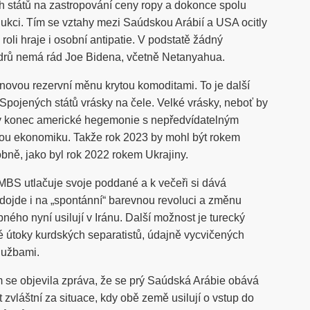
 států na zastropování ceny ropy a dokonce spolu
dukci. Tím se vztahy mezi Saúdskou Arábií a USA ocitly
oli hraje i osobní antipatie. V podstatě žádný
ídrů nemá rád Joe Bidena, včetně Netanyahua.
 novou rezervní měnu krytou komoditami. To je další
 Spojených států vrásky na čele. Velké vrásky, neboť by
ký konec americké hegemonie s nepředvídatelným
u ekonomiku. Takže rok 2023 by mohl být rokem
ně, jako byl rok 2022 rokem Ukrajiny.
 MBS utlačuje svoje poddané a k večeři si dává
 dojde i na „spontánní“ barevnou revoluci a změnu
ého nyní usilují v Iránu. Další možnost je turecký
 útoky kurdských separatistů, údajně vycvičených
lužbami.
em se objevila zpráva, že se prý Saúdská Arábie obává
 zvláštní za situace, kdy obě země usilují o vstup do