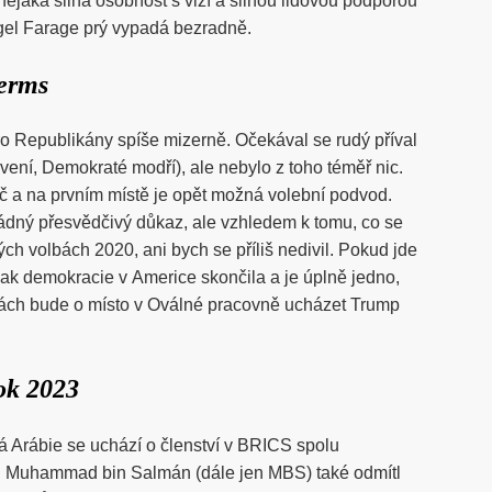
nějaká silná osobnost s vizí a silnou lidovou podporou
igel Farage prý vypadá bezradně.
erms
ro Republikány spíše mizerně. Očekával se rudý příval
vení, Demokraté modří), ale nebylo z toho téměř nic.
oč a na prvním místě je opět možná volební podvod.
ádný přesvědčivý důkaz, ale vzhledem k tomu, co se
ých volbách 2020, ani bych se příliš nedivil. Pokud jde
ak demokracie v Americe skončila a je úplně jedno,
lbách bude o místo v Oválné pracovně ucházet Trump
ok 2023
 Arábie se uchází o členství v BRICS spolu
. Muhammad bin Salmán (dále jen MBS) také odmítl