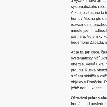
a výcviku nové armád
systematického ničení
A kde je všechna ta 
frontu? Možná jde o 
rozvážnost (nerozhod
minule jsem nadhodil
partnerů. Vojenský ko
hegemonii Západu, j
Ať je to, jak chce, č
systematicky ničí ukr
energie. Velká ukraj
proudu. Ruská ofenzí
s cílem obklíčit a zni
objekty v Doněcku. R
ještě není u konce.
Ofenzivní pokusy ukr
frontách od poslední