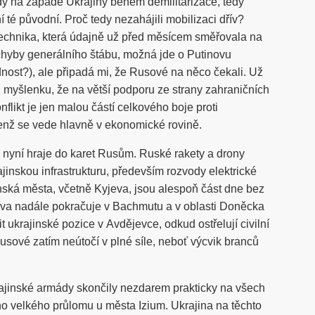
y na západě Ukrajiny během demilitarizace, tedy
 té původní. Proč tedy nezahájili mobilizaci dřív?
technika, která údajně už před měsícem směřovala na
chyby generálního štábu, možná jde o Putinovu
nost?), ale připadá mi, že Rusové na něco čekali. Už
 myšlenku, že na větší podporu ze strany zahraničních
nflikt je jen malou částí celkového boje proti
enž se vede hlavně v ekonomické rovině.
as nyní hraje do karet Rusům. Ruské rakety a drony
ajinskou infrastrukturu, především rozvody elektrické
inská města, včetně Kyjeva, jsou alespoň část dne bez
va nadále pokračuje v Bachmutu a v oblasti Doněcka
čit ukrajinské pozice v Avdějevce, odkud ostřelují civilní
usové zatím neútočí v plné síle, neboť výcvik branců
ajinské armády skončily nezdarem prakticky na všech
ho velkého průlomu u města Izium. Ukrajina na těchto