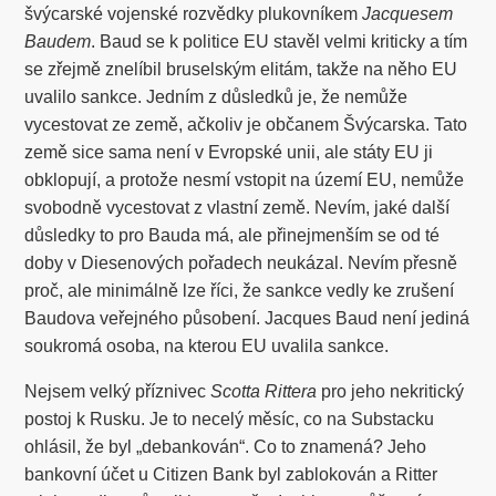
švýcarské vojenské rozvědky plukovníkem
Jacquesem
Baudem
. Baud se k politice EU stavěl velmi kriticky a tím
se zřejmě znelíbil bruselským elitám, takže na něho EU
uvalilo sankce. Jedním z důsledků je, že nemůže
vycestovat ze země, ačkoliv je občanem Švýcarska. Tato
země sice sama není v Evropské unii, ale státy EU ji
obklopují, a protože nesmí vstopit na území EU, nemůže
svobodně vycestovat z vlastní země. Nevím, jaké další
důsledky to pro Bauda má, ale přinejmenším se od té
doby v Diesenových pořadech neukázal. Nevím přesně
proč, ale minimálně lze říci, že sankce vedly ke zrušení
Baudova veřejného působení. Jacques Baud není jediná
soukromá osoba, na kterou EU uvalila sankce.
Nejsem velký příznivec
Scotta Rittera
pro jeho nekritický
postoj k Rusku. Je to necelý měsíc, co na Substacku
ohlásil, že byl „debankován“. Co to znamená? Jeho
bankovní účet u Citizen Bank byl zablokován a Ritter