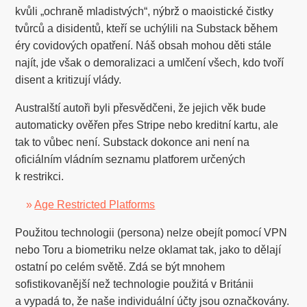
kvůli „ochraně mladistvých“, nýbrž o maoistické čistky
tvůrců a disidentů, kteří se uchýlili na Substack během
éry covidových opatření. Náš obsah mohou děti stále
najít, jde však o demoralizaci a umlčení všech, kdo tvoří
disent a kritizují vlády.
Australští autoři byli přesvědčeni, že jejich věk bude
automaticky ověřen přes Stripe nebo kreditní kartu, ale
tak to vůbec není. Substack dokonce ani není na
oficiálním vládním seznamu platforem určených
k restrikci.
»
Age Restricted Platforms
Použitou technologii (persona) nelze obejít pomocí VPN
nebo Toru a biometriku nelze oklamat tak, jako to dělají
ostatní po celém světě. Zdá se být mnohem
sofistikovanější než technologie použitá v Británii
a vypadá to, že naše individuální účty jsou označkovány.