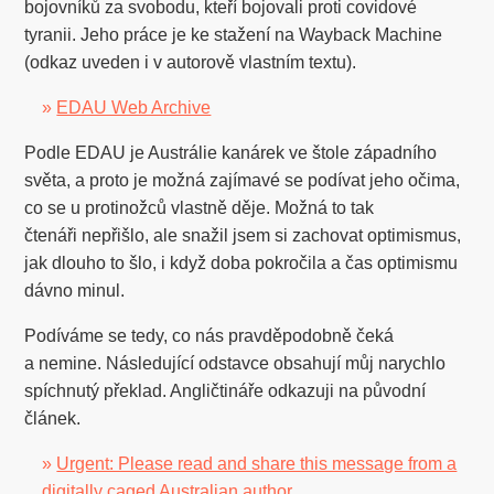
bojovníků za svobodu, kteří bojovali proti covidové
tyranii. Jeho práce je ke stažení na Wayback Machine
(odkaz uveden i v autorově vlastním textu).
»
EDAU Web Archive
Podle EDAU je Austrálie kanárek ve štole západního
světa, a proto je možná zajímavé se podívat jeho očima,
co se u protinožců vlastně děje. Možná to tak
čtenáři nepřišlo, ale snažil jsem si zachovat optimismus,
jak dlouho to šlo, i když doba pokročila a čas optimismu
dávno minul.
Podíváme se tedy, co nás pravděpodobně čeká
a nemine. Následující odstavce obsahují můj narychlo
spíchnutý překlad. Angličtináře odkazuji na původní
článek.
»
Urgent: Please read and share this message from a
digitally caged Australian author