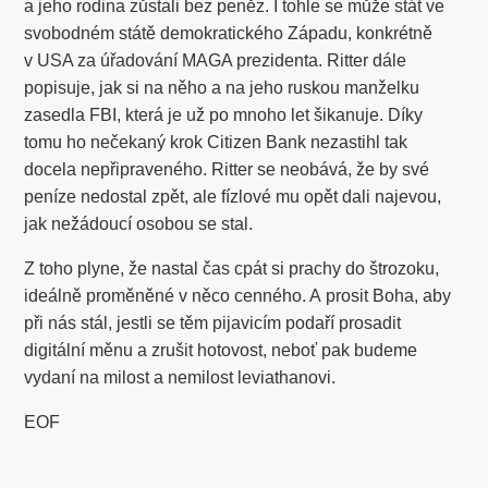
a jeho rodina zůstali bez peněz. I tohle se může stát ve
svobodném státě demokratického Západu, konkrétně
v USA za úřadování MAGA prezidenta. Ritter dále
popisuje, jak si na něho a na jeho ruskou manželku
zasedla FBI, která je už po mnoho let šikanuje. Díky
tomu ho nečekaný krok Citizen Bank nezastihl tak
docela nepřipraveného. Ritter se neobává, že by své
peníze nedostal zpět, ale fízlové mu opět dali najevou,
jak nežádoucí osobou se stal.
Z toho plyne, že nastal čas cpát si prachy do štrozoku,
ideálně proměněné v něco cenného. A prosit Boha, aby
při nás stál, jestli se těm pijavicím podaří prosadit
digitální měnu a zrušit hotovost, neboť pak budeme
vydaní na milost a nemilost leviathanovi.
EOF