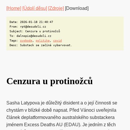
[Home]
[Údolí děsu]
[Zdroje]
[Download]
Date: 2026-01-18 21:40:47
From: rpt@desudoli.cz
Subject: Cenzura u protinožců
To: dalnopis@desudoli.cz
Tags:
svoboda
,
politika
,
covid
Desc: Substack se začíná vybarvovat.
Cenzura u protinožců
Sasha Latypova je důležitý disident a o její činnosti se
chystám v blízké době napsat. Před Vánoci uveřejnila
článek deplatformovaného australského substackera
jménem Excess Deaths AU (EDAU). Je jedním z těch