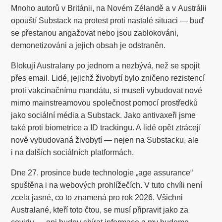
Mnoho autorů v Británii, na Novém Zélandě a v Austrálii
opouští Substack na protest proti nastalé situaci — buď
se přestanou angažovat nebo jsou zablokováni,
demonetizováni a jejich obsah je odstraněn.
Blokují Australany po jednom a nezbývá, než se spojit
přes email. Lidé, jejichž živobytí bylo zničeno rezistencí
proti vakcinačnímu mandátu, si museli vybudovat nové
mimo mainstreamovou společnost pomocí prostředků
jako sociální média a Substack. Jako antivaxeři jsme
také proti biometrice a ID trackingu. A lidé opět ztrácejí
nově vybudovaná živobytí — nejen na Substacku, ale
i na dalších sociálních platformách.
Dne 27. prosince bude technologie „age assurance“
spuštěna i na webových prohlížečích. V tuto chvíli není
zcela jasné, co to znamená pro rok 2026. Všichni
Australané, kteří toto čtou, se musí připravit jako za