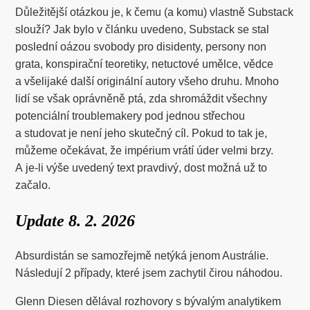
Důležitější otázkou je, k čemu (a komu) vlastně Substack
slouží? Jak bylo v článku uvedeno, Substack se stal
poslední oázou svobody pro disidenty, persony non
grata, konspirační teoretiky, netuctové umělce, vědce
a všelijaké další originální autory všeho druhu. Mnoho
lidí se však oprávněně ptá, zda shromáždit všechny
potenciální troublemakery pod jednou střechou
a studovat je není jeho skutečný cíl. Pokud to tak je,
můžeme očekávat, že impérium vrátí úder velmi brzy.
A je-li výše uvedený text pravdivý, dost možná už to
začalo.
Update 8. 2. 2026
Absurdistán se samozřejmě netýká jenom Austrálie.
Následují 2 případy, které jsem zachytil čirou náhodou.
Glenn Diesen dělával rozhovory s bývalým analytikem