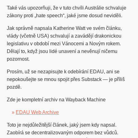
Také vás upozorňuji, že v tuto chvíli Austrálie schvaluje
zákony proti „hate speech“, jaké jsme dosud neviděli.
Jak správně napsala Katherine Watt ve svém článku,
vlády (včetně USA) schvalují a zavádějí drakonickou
legislativu v období mezi Vánocemi a Novým rokem.
Dělají to, když jsou lidé unavení a nevěnují ničemu
pozornost.
Prosím, už se nezapisujte k odebírání EDAU, ani se
nepokoušejte se mnou spojit přes Substack — je příliš
pozdě.
Zde je kompletní archiv na Wayback Machine
»
EDAU Web Archive
Toto je nejdůležitější článek, jaký jsem kdy napsal.
Zaobírá se decentralizovaným odporem bez vůdců.