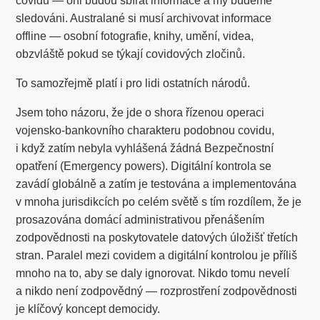
covidu — oni budou sbírat informace a my budeme
sledováni. Australané si musí archivovat informace
offline — osobní fotografie, knihy, umění, videa,
obzvláště pokud se týkají covidových zločinů.
To samozřejmě platí i pro lidi ostatních národů.
Jsem toho názoru, že jde o shora řízenou operaci
vojensko-bankovního charakteru podobnou covidu,
i když zatím nebyla vyhlášená žádná Bezpečnostní
opatření (Emergency powers). Digitální kontrola se
zavádí globálně a zatím je testována a implementována
v mnoha jurisdikcích po celém světě s tím rozdílem, že je
prosazována domácí administrativou přenášením
zodpovědnosti na poskytovatele datových úložišť třetích
stran. Paralel mezi covidem a digitální kontrolou je příliš
mnoho na to, aby se daly ignorovat. Nikdo tomu nevelí
a nikdo není zodpovědný — rozprostření zodpovědnosti
je klíčový koncept democidy.