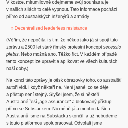
V kostce, mírumilovně odejmeme svůj souhlas a je
v našich silách to celé vypnout. Tato informace pochází
přímo od australských inženýrů a armády
»
Decentralised leaderless resistance
(Věřím, že nepočítali s tím, že někdo jako já si spojí tuto
zprávu a 2500 let starý římský protestní koncept
secessio
plebis
. Nebo možná ano. Těžko říct. V každém případě
tento koncept lze upravit a aplikovat ve všech kulturách
naší doby.)
Na konci této zprávy je otisk obrazovky toho, co australští
autoři vidí. I když někteří ne. Není jasné, co se děje
a přístup není stejný. Slyšel jsem, že si někteří
Australané řeší „age assurance“ a blokovaný přístup
přímo se Substackem. Nicméně já a mnoho dalších
Australanů jsme na Substacku skončili a už nebudeme
s touto platformou spolupracovat. Odvolali jsme