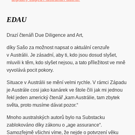
EDAU
Drazí čtenáři Due Diligence and Art,
díky Sašo za možnost napsat o aktuální cenzuře
v Austrálii. Je zásadní, aby ti, kdo jsou dosud slyšet,
mluvili k těm, kdo slyšet nejsou, a tato příležitost ve mně
vyvolává pocit pokory.
Situace v Austrálii se mění velmi rychle. V rámci Západu
je Austrále cosi jako kanárek ve štole čili jak mi jednou
řekl jeden americký čtenář „kam Austrálie, tam zbytek
světa, proto musíme dávat pozor.“
Mnoho australských autorů bylo na Substacku
zablokováno díky zákonu o „age assurance“.
Samozřejmě všichni víme, že nejde o potvrzení věku