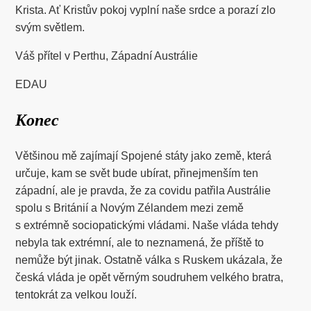
Krista. Ať Kristův pokoj vyplní naše srdce a porazí zlo
svým světlem.
Váš přítel v Perthu, Západní Austrálie
EDAU
Konec
Většinou mě zajímají Spojené státy jako země, která
určuje, kam se svět bude ubírat, přinejmenším ten
západní, ale je pravda, že za covidu patřila Austrálie
spolu s Británií a Novým Zélandem mezi země
s extrémně sociopatickými vládami. Naše vláda tehdy
nebyla tak extrémní, ale to neznamená, že příště to
nemůže být jinak. Ostatně válka s Ruskem ukázala, že
česká vláda je opět věrným soudruhem velkého bratra,
tentokrát za velkou louží.