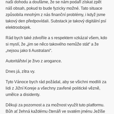
naši dohodu a doufáme, že se nám podaří získat zpět
náš obsah, pokud to bude fyzicky možné. Tato situace
způsobila mnohým z nás finanční problémy, i když jsme
takový den předpovídali. Substack je takový digitální psí
elektroobojek.
Rád bych také zdvořile a s respektem vzkázal všem, kdo
si myslí, že „jim se něco takového nemůže stát“ a že
„nejsou jako ti Australani“.
Autoritářství je živo z arogance.
Dnes já, zítra vy.
Tyto Vánoce bych rád požádal, aby se všichni modlili za
lidi z Jižní Koreje a všechny zavřené politické vězně,
umělce a disidenty.
Děkuji za pozornost a za možnost využít tuto platformu.
Bůh ať žehná každému čtenáři ve svatém jménu Ježíše