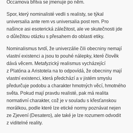
Occamova břitva se jmenuje po něm.
Spor, který nominalisté vedli s realisty, se týkal
universalia ante rem vs universalia post rem. Pro
našince asi esoterická záležitost, ale ve skutečnosti jde
o důležitou otázku s přesahem do oblasti etiky.
Nominalismus tvrdí, že univerzálie čili obecniny nemají
vlastní existenci a jsou to pouhé nálepky, které člověk
dává věcem. Metafyzický realismus vycházející
z Platóna a Aristotela na to odpovídá, že obecniny mají
vlastní existenci, která předchází a v jistém smyslu
předurčuje podobu a charakter hmotných věcí, hmotného
světa. Pokud mají pravdu realisté, pak má realita
normativní charakter, což je v souladu s křesťanskou
morálkou, podle které lze etické normy poznávat nejen
ze Zjevení (Desatero), ale také je lze rozumem odvodit
z viditelné reality.