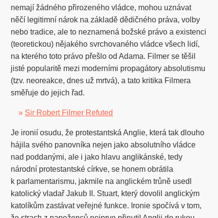
nemají žádného přirozeného vládce, mohou uznávat
něčí legitimní nárok na základě dědičného práva, volby
nebo tradice, ale to neznamená božské právo a existenci
(teoretickou) nějakého svrchovaného vládce všech lidí,
na kterého toto právo přešlo od Adama. Filmer se těšil
jisté popularitě mezi moderními propagátory absolutismu
(tzv. neoreakce, dnes už mrtvá), a tato kritika Filmera
směřuje do jejich řad.
»
Sir Robert Filmer Refuted
Je ironií osudu, že protestantská Anglie, která tak dlouho
hájila svého panovníka nejen jako absolutního vládce
nad poddanými, ale i jako hlavu anglikánské, tedy
národní protestantské církve, se honem obrátila
k parlamentarismu, jakmile na anglickém trůně usedl
katolický vladař Jakub II. Stuart, který dovolil anglickým
katolíkům zastávat veřejné funkce. Ironie spočívá v tom,
že strach z papeženců nejprve přinutil Anglii do rukou