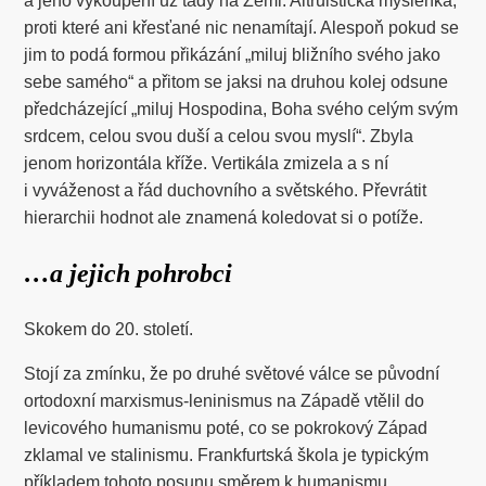
a jeho vykoupení už tady na Zemi. Altruistická myšlenka,
proti které ani křesťané nic nenamítají. Alespoň pokud se
jim to podá formou přikázání „miluj bližního svého jako
sebe samého“ a přitom se jaksi na druhou kolej odsune
předcházející „miluj Hospodina, Boha svého celým svým
srdcem, celou svou duší a celou svou myslí“. Zbyla
jenom horizontála kříže. Vertikála zmizela a s ní
i vyváženost a řád duchovního a světského. Převrátit
hierarchii hodnot ale znamená koledovat si o potíže.
…a jejich pohrobci
Skokem do 20. století.
Stojí za zmínku, že po druhé světové válce se původní
ortodoxní marxismus-leninismus na Západě vtělil do
levicového humanismu poté, co se pokrokový Západ
zklamal ve stalinismu. Frankfurtská škola je typickým
příkladem tohoto posunu směrem k humanismu.