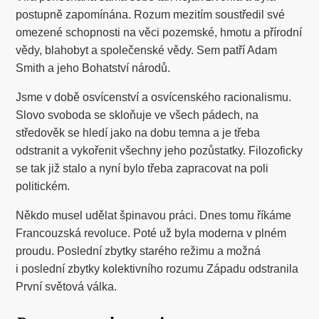
postupně zapomínána. Rozum mezitím soustředil své
omezené schopnosti na věci pozemské, hmotu a přírodní
vědy, blahobyt a společenské vědy. Sem patří Adam
Smith a jeho Bohatství národů.
Jsme v době osvícenství a osvícenského racionalismu.
Slovo svoboda se skloňuje ve všech pádech, na
středověk se hledí jako na dobu temna a je třeba
odstranit a vykořenit všechny jeho pozůstatky. Filozoficky
se tak již stalo a nyní bylo třeba zapracovat na poli
politickém.
Někdo musel udělat špinavou práci. Dnes tomu říkáme
Francouzská revoluce. Poté už byla moderna v plném
proudu. Poslední zbytky starého režimu a možná
i poslední zbytky kolektivního rozumu Západu odstranila
První světová válka.