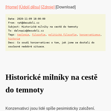
[Home]
[Údolí děsu]
[Zdroje]
[Download]
Date: 2020-11-09 18:00:00
From: rpt@desudoli.cz
Subject: Historické milníky na cestě do temnoty
To: dalnopis@desudoli.cz
Tags:
teologie
,
filozofie
,
politická filozofie
,
konzervatismus
,
historie
Desc: Co soudí konzervativec o tom, jak jsme se dostali do
současné nedobré situace.
Historické milníky na cestě
do temnoty
Konzervativci jsou lidé spíše pesimisticky založení.