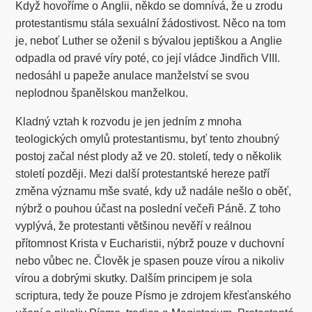
Když hovoříme o Anglii, někdo se domnívá, že u zrodu
protestantismu stála sexuální žádostivost. Něco na tom
je, neboť Luther se oženil s bývalou jeptiškou a Anglie
odpadla od pravé víry poté, co její vládce Jindřich VIII.
nedosáhl u papeže anulace manželství se svou
neplodnou španělskou manželkou.
Kladný vztah k rozvodu je jen jedním z mnoha
teologických omylů protestantismu, byť tento zhoubný
postoj začal nést plody až ve 20. století, tedy o několik
století později. Mezi další protestantské hereze patří
změna významu mše svaté, kdy už nadále nešlo o oběť,
nýbrž o pouhou účast na poslední večeři Páně. Z toho
vyplývá, že protestanti většinou nevěří v reálnou
přítomnost Krista v Eucharistii, nýbrž pouze v duchovní
nebo vůbec ne. Člověk je spasen pouze vírou a nikoliv
vírou a dobrými skutky. Dalším principem je sola
scriptura, tedy že pouze Písmo je zdrojem křesťanského