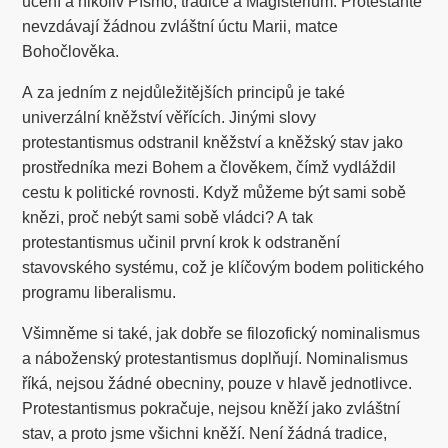
učení a nikoliv Písmo, tradice a Magisterium. Protestanté
nevzdávají žádnou zvláštní úctu Marii, matce
Bohočlověka.
A za jedním z nejdůležitějších principů je také
univerzální kněžství věřících. Jinými slovy
protestantismus odstranil kněžství a kněžský stav jako
prostředníka mezi Bohem a člověkem, čímž vydláždil
cestu k politické rovnosti. Když můžeme být sami sobě
knězi, proč nebýt sami sobě vládci? A tak
protestantismus učinil první krok k odstranění
stavovského systému, což je klíčovým bodem politického
programu liberalismu.
Všimněme si také, jak dobře se filozofický nominalismus
a náboženský protestantismus doplňují. Nominalismus
říká, nejsou žádné obecniny, pouze v hlavě jednotlivce.
Protestantismus pokračuje, nejsou kněží jako zvláštní
stav, a proto jsme všichni kněží. Není žádná tradice,