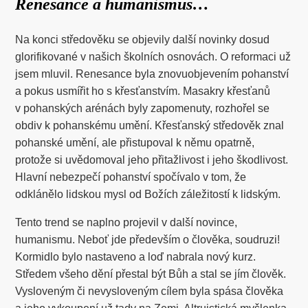
Renesance a humanismus…
Na konci středověku se objevily další novinky dosud
glorifikované v našich školních osnovách. O reformaci už
jsem mluvil. Renesance byla znovuobjevením pohanství
a pokus usmířit ho s křesťanstvím. Masakry křesťanů
v pohanských arénách byly zapomenuty, rozhořel se
obdiv k pohanskému umění. Křesťanský středověk znal
pohanské umění, ale přistupoval k němu opatrně,
protože si uvědomoval jeho přitažlivost i jeho škodlivost.
Hlavní nebezpečí pohanství spočívalo v tom, že
odklánělo lidskou mysl od Božích záležitostí k lidským.
Tento trend se naplno projevil v další novince,
humanismu. Neboť jde především o člověka, soudruzi!
Kormidlo bylo nastaveno a loď nabrala nový kurz.
Středem všeho dění přestal být Bůh a stal se jím člověk.
Vysloveným či nevysloveným cílem byla spása člověka