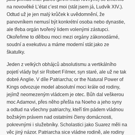
na novověké L’état c’est moi (stát jsem já, Ludvík XIV.).
Odtud už je jen malý krůček k uvědomnění, že
panovníkem nemusí být konkrétní osoba nebo dynastie,
ale třeba orgán tvořený lidem volenými zástupci.
Okořeňme to dělbou moci mezi orgány zákonodárné,
soudní a exekutivu a máme moderní stát jako ze
škatulky.
Jeden z velkých obhájců absolutismu a vertikálního
pojetí vlády byl sir Robert Filmer, syn staré, ale už ne tak
dobré Anglie. V díle Patriarcha; or the Natural Power of
Kings odvozuje model absolutní moci krále od rodiny,
jejímž neomezeným vládcem je otec. Bůh dal veškerou
moc Adamovi, přes něho přešla na Noeho a jeho syny
a odtud na všechny patriarchy, kteří tím pádem vládnou
božským právem nad ostatními členy domácnosti,
pokrevnými i služebníky. Scholastici jako Suarez měli na
věc jiný názor. Patriarcha sice vládne rodině, ale rodiny