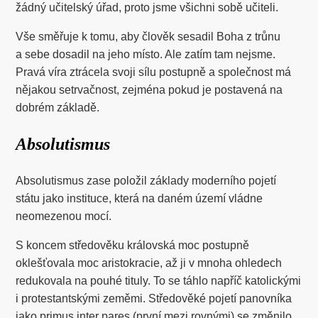
žádný učitelský úřad, proto jsme všichni sobě učiteli.
Vše směřuje k tomu, aby člověk sesadil Boha z trůnu
a sebe dosadil na jeho místo. Ale zatím tam nejsme.
Pravá víra ztrácela svoji sílu postupně a společnost má
nějakou setrvačnost, zejména pokud je postavená na
dobrém základě.
Absolutismus
Absolutismus zase položil základy moderního pojetí
státu jako instituce, která na daném území vládne
neomezenou mocí.
S koncem středověku královská moc postupně
oklešťovala moc aristokracie, až ji v mnoha ohledech
redukovala na pouhé tituly. To se táhlo napříč katolickými
i protestantskými zeměmi. Středověké pojetí panovníka
jako primus inter pares (první mezi rovnými) se změnilo