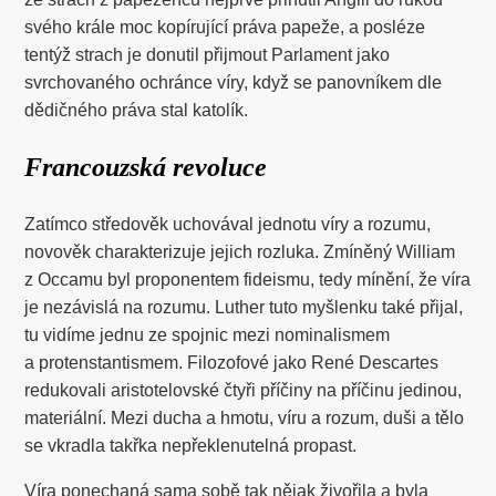
svého krále moc kopírující práva papeže, a posléze
tentýž strach je donutil přijmout Parlament jako
svrchovaného ochránce víry, když se panovníkem dle
dědičného práva stal katolík.
Francouzská revoluce
Zatímco středověk uchovával jednotu víry a rozumu,
novověk charakterizuje jejich rozluka. Zmíněný William
z Occamu byl proponentem fideismu, tedy mínění, že víra
je nezávislá na rozumu. Luther tuto myšlenku také přijal,
tu vidíme jednu ze spojnic mezi nominalismem
a protenstantismem. Filozofové jako René Descartes
redukovali aristotelovské čtyři příčiny na příčinu jedinou,
materiální. Mezi ducha a hmotu, víru a rozum, duši a tělo
se vkradla takřka nepřeklenutelná propast.
Víra ponechaná sama sobě tak nějak živořila a byla