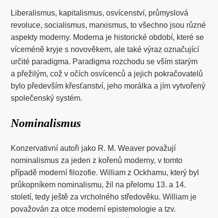
Liberalismus, kapitalismus, osvícenství, průmyslová
revoluce, socialismus, marxismus, to všechno jsou různé
aspekty moderny. Moderna je historické období, které se
víceméně kryje s novověkem, ale také výraz označující
určité paradigma. Paradigma rozchodu se vším starým
a přežilým, což v očích osvícenců a jejich pokračovatelů
bylo především křesťanství, jeho morálka a jím vytvořený
společenský systém.
Nominalismus
Konzervativní autoři jako R. M. Weaver považují
nominalismus za jeden z kořenů moderny, v tomto
případě moderní filozofie. William z Ockhamu, který byl
průkopníkem nominalismu, žil na přelomu 13. a 14.
století, tedy ještě za vrcholného středověku. William je
považován za otce moderní epistemologie a tzv.