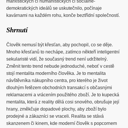
marxistických či humanistických či sociálně-
demokratických ideálů se uskutečnilo, počínaje
kavárnami na každém rohu, konče beztřídní společností.
Shrnutí
Člověk nemusí být křesťan, aby pochopil, co se děje.
Mnoho křesťanů to nechápe, zatímco někteří inteligentní
sekularisté vidí, že současný trend není udržitelný.
Změnit tento trend nebude jednoduché, neboť v cestě
stojí mentalita moderního člověka. Je to mentalita
návštěvníka nákupního centra, pro kterého je život
dlouhým řetězem obchodních transakcí s občasnými
reklamacemi a vrácením použitého zboží. Je to kupecká
mentalita, která z reality dělá cosi snového, obrušuje její
hrany, změkčuje dopadové plochy, aby zboží bylo
prodejné a zákazníci se vraceli. Realita se stává
skanzenem či kinem, kde moderní člověk s popcornem