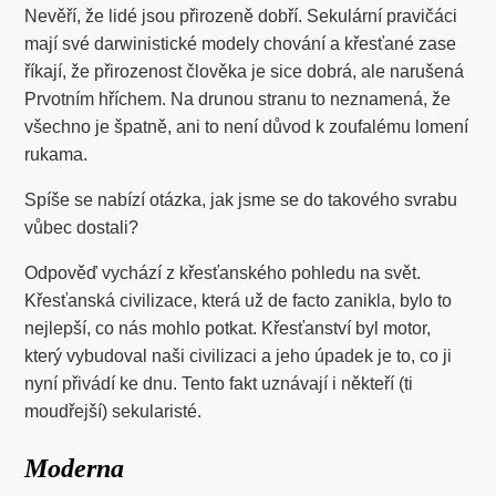
Nevěří, že lidé jsou přirozeně dobří. Sekulární pravičáci
mají své darwinistické modely chování a křesťané zase
říkají, že přirozenost člověka je sice dobrá, ale narušená
Prvotním hříchem. Na drunou stranu to neznamená, že
všechno je špatně, ani to není důvod k zoufalému lomení
rukama.
Spíše se nabízí otázka, jak jsme se do takového svrabu
vůbec dostali?
Odpověď vychází z křesťanského pohledu na svět.
Křesťanská civilizace, která už de facto zanikla, bylo to
nejlepší, co nás mohlo potkat. Křesťanství byl motor,
který vybudoval naši civilizaci a jeho úpadek je to, co ji
nyní přivádí ke dnu. Tento fakt uznávají i někteří (ti
moudřejší) sekularisté.
Moderna