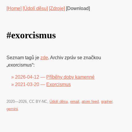
[Home]
[Údolí děsu]
[Zdroje]
[Download]
#exorcismus
Seznam tagů je
zde
. Archiv zpráv se značkou
„exorcismus“:
» 2026-04-12 —
Příběhy doby kamenné
» 2021-03-20 —
Exorcismus
2020―2026, CC BY-NC,
Údolí děsu
,
email
,
atom feed
,
gopher
,
gemini
.