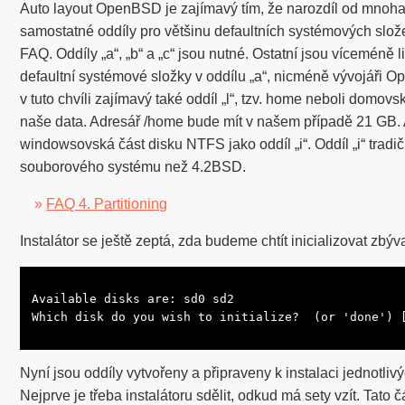
Auto layout OpenBSD je zajímavý tím, že narozdíl od mnoha l
samostatné oddíly pro většinu defaultních systémových slož
FAQ. Oddíly „a“, „b“ a „c“ jsou nutné. Ostatní jsou víceméně
defaultní systémové složky v oddílu „a“, nicméně vývojáři 
v tuto chvíli zajímavý také oddíl „l“, tzv. home neboli domov
naše data. Adresář /home bude mít v našem případě 21 GB. 
windowsovská část disku NTFS jako oddíl „i“. Oddíl „i“ tradi
souborového systému než 4.2BSD.
»
FAQ 4. Partitioning
Instalátor se ještě zeptá, zda budeme chtít inicializovat zbý
Available disks are: sd0 sd2

Which disk do you wish to initialize?  (or 'done') 
Nyní jsou oddíly vytvořeny a připraveny k instalaci jednotliv
Nejprve je třeba instalátoru sdělit, odkud má sety vzít. Tato č