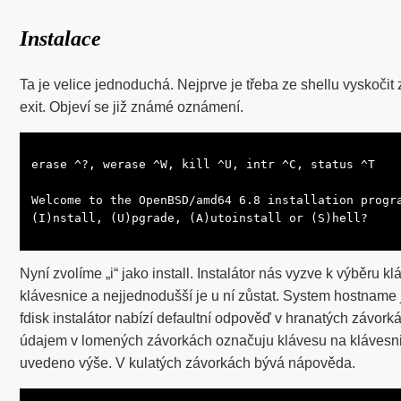
Instalace
Ta je velice jednoduchá. Nejprve je třeba ze shellu vyskočit
exit. Objeví se již známé oznámení.
erase ^?, werase ^W, kill ^U, intr ^C, status ^T

Welcome to the OpenBSD/amd64 6.8 installation progra
(I)nstall, (U)pgrade, (A)utoinstall or (S)hell?
Nyní zvolíme „i“ jako install. Instalátor nás vyzve k výběru k
klávesnice a nejjednodušší je u ní zůstat. System hostname
fdisk instalátor nabízí defaultní odpověď v hranatých závor
údajem v lomených závorkách označuju klávesu na klávesnic
uvedeno výše. V kulatých závorkách bývá nápověda.