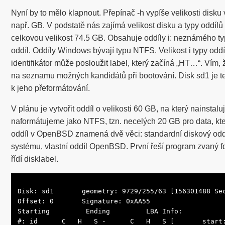
Nyní by to mělo klapnout. Přepínač -h vypíše velikosti disku
např. GB. V podstatě nás zajímá velikost disku a typy oddílů
celkovou velikost 74.5 GB. Obsahuje oddíly i: neznámého typu
oddíl. Oddíly Windows bývají typu NTFS. Velikost i typy oddí
identifikátor může posloužit label, který začíná „HT…“. Vím, 
na seznamu možných kandidátů při bootování. Disk sd1 je t
k jeho přeformátování.
V plánu je vytvořit oddíl o velikosti 60 GB, na který nainst
naformátujeme jako NTFS, tzn. necelých 20 GB pro data, kte
oddíl v OpenBSD znamená dvě věci: standardní diskový odd
systému, vlastní oddíl OpenBSD. První řeší program zvaný fd
řídí disklabel.
Disk: sd1       geometry: 9729/255/63 [156301488 Sec
Offset: 0       Signature: 0xAA55

Starting         Ending         LBA Info:

#: id      C   H   S -      C   H   S [       start: