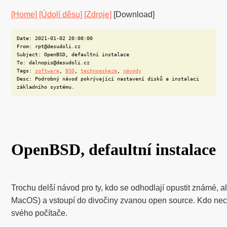
[Home]
[Údolí děsu]
[Zdroje]
[Download]
Date: 2021-01-02 20:00:00
From: rpt@desudoli.cz
Subject: OpenBSD, defaultní instalace
To: dalnopis@desudoli.cz
Tags:
software
,
BSD
,
technoaskeze
,
návody
Desc: Podrobný návod pokrývající nastavení disků a instalaci
základního systému.
OpenBSD, defaultní instalace
Trochu delší návod pro ty, kdo se odhodlají opustit známé,
MacOS) a vstoupí do divočiny zvanou open source. Kdo necht
svého počítače.