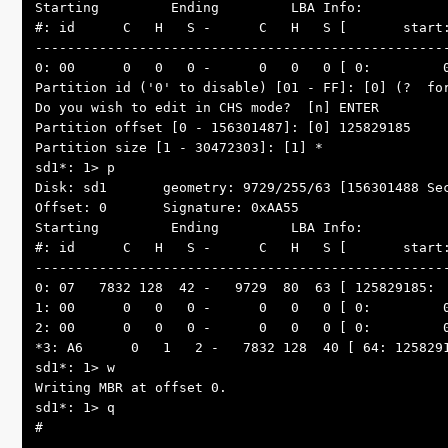
Starting         Ending         LBA Info:

#: id      C   H   S -      C   H   S [       start:
----------------------------------------------------
0: 00      0   0   0 -      0   0   0 [ 0:         0
Partition id ('0' to disable) [01 - FF]: [0] (?  for
Do you wish to edit in CHS mode?  [n] ENTER

Partition offset [0 - 156301487]: [0] 125829185

Partition size [1 - 30472303]: [1] *

sd1*: 1> p

Disk: sd1       geometry: 9729/255/63 [156301488 Sec
Offset: 0       Signature: 0xAA55

Starting         Ending         LBA Info:

#: id      C   H   S -      C   H   S [       start:
----------------------------------------------------
0: 07   7832 128  42 -   9729  80  63 [ 125829185:  
1: 00      0   0   0 -      0   0   0 [ 0:         0
2: 00      0   0   0 -      0   0   0 [ 0:         0
*3: A6      0   1   2 -   7832 128  40 [ 64: 1258291
sd1*: 1> w

Writing MBR at offset 0.

sd1*: 1> q

#