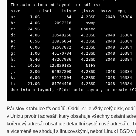
The auto-allocated layout for sd1 is:

size       offset    fstype  [fsize  bsize  cpg]

a:      1.0G           64    4.2BSD    2048  16384  
b:      4.0G      2097216      swap

c:     74.5G            0    unused

d:      4.0G     10548256    4.2BSD    2048  16384  
e:      6.5G     18936864    4.2BSD    2048  16384  
f:      6.0G     32587872    4.2BSD    2048  16384  
g:      1.0G     45170784    4.2BSD    2048  16384  
h:      8.4G     47267936    4.2BSD    2048  16384  
i:     14.5G    125829185      NTFS

j:      2.0G     64927200    4.2BSD    2048  16384  
k:      6.0G     69121504    4.2BSD    2048  16384  
l:     21.0G     81704416    4.2BSD    2048  16384  
Use (A)uto layout, (E)dit auto layout, or create (C
Pár slov k tabulce ffs oddílů. Oddíl „c“ je vždy celý disk, oddí
v Unixu prvotní adresář, který obsahuje všechny ostatní adre
kořenový adresář obsahuje defaultní systémové adresáře. T
a víceméně se shodují s linuxovskými, neboť Linux i BSD v 