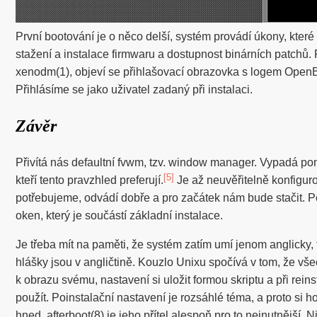
První bootování je o něco delší, systém provádí úkony, které
stažení a instalace firmwaru a dostupnost binárních patchů. 
xenodm(1), objeví se přihlašovací obrazovka s logem Ope
Přihlásíme se jako uživatel zadaný při instalaci.
Závěr
Přivítá nás defaultní fvwm, tzv. window manager. Vypadá po
[5]
kteří tento pravzhled preferují.
Je až neuvěřitelně konfiguro
potřebujeme, odvádí dobře a pro začátek nám bude stačit. 
oken, který je součástí základní instalace.
Je třeba mít na paměti, že systém zatím umí jenom anglicky,
hlášky jsou v angličtině. Kouzlo Unixu spočívá v tom, že vše
k obrazu svému, nastavení si uložit formou skriptu a při reins
použít. Poinstalační nastavení je rozsáhlé téma, a proto si h
hned, afterboot(8) je jeho přítel alespoň pro to nejnutnější. 