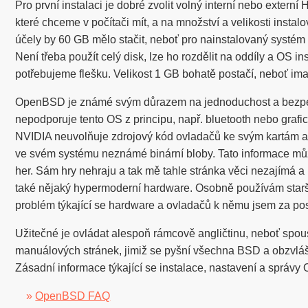
Pro první instalaci je dobré zvolit volný interní nebo externí
které chceme v počítači mít, a na množství a velikosti insta
účely by 60 GB mělo stačit, neboť pro nainstalovaný systém
Není třeba použít celý disk, lze ho rozdělit na oddíly a OS i
potřebujeme flešku. Velikost 1 GB bohatě postačí, neboť i
OpenBSD je známé svým důrazem na jednoduchost a bezpeč
nepodporuje tento OS z principu, např. bluetooth nebo graf
NVIDIA neuvolňuje zdrojový kód ovladačů ke svým kartám 
ve svém systému neznámé binární bloby. Tato informace můž
her. Sám hry nehraju a tak mě tahle stránka věci nezajímá a
také nějaký hypermoderní hardware. Osobně používám starš
problém týkající se hardware a ovladačů k němu jsem za posl
Užitečné je ovládat alespoň rámcově angličtinu, neboť spous
manuálových stránek, jimiž se pyšní všechna BSD a obzvláš
Zásadní informace týkající se instalace, nastavení a správy
»
OpenBSD FAQ