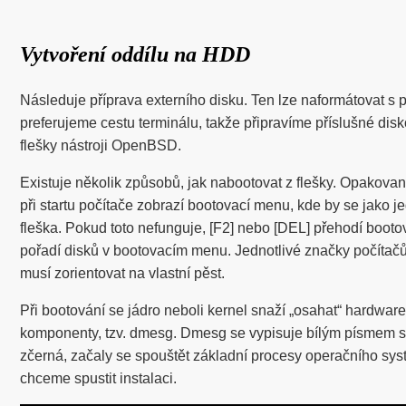
Vytvoření oddílu na HDD
Následuje příprava externího disku. Ten lze naformátovat s
preferujeme cestu terminálu, takže připravíme příslušné dis
flešky nástroji OpenBSD.
Existuje několik způsobů, jak nabootovat z flešky. Opakovan
při startu počítače zobrazí bootovací menu, kde by se jako 
fleška. Pokud toto nefunguje, [F2] nebo [DEL] přehodí booto
pořadí disků v bootovacím menu. Jednotlivé značky počítačů 
musí zorientovat na vlastní pěst.
Při bootování se jádro neboli kernel snaží „osahat“ hardwar
komponenty, tzv. dmesg. Dmesg se vypisuje bílým písmem 
zčerná, začaly se spouštět základní procesy operačního sy
chceme spustit instalaci.