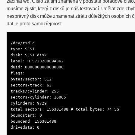
začínat wd. Číslo za tím znamená v podstatě pořadové číslo
musíme zjistit, který z disků je náš testovací. Udělat zde chy
nesprávný disk může znamenat ztrátu důležitých osobních či 
dat je proto samozřejmost.
/dev/rsd1c

type: SCSI

disk: SCSI disk

label: HTS723280L9A362

duid: 0000000000000000

flags:

bytes/sector: 512

sectors/track: 63

tracks/cylinder: 255

sectors/cylinder: 16065

cylinders: 9729

total sectors: 156301488 # total bytes: 74.5G

boundstart: 0

boundend: 156301488

drivedata: 0
