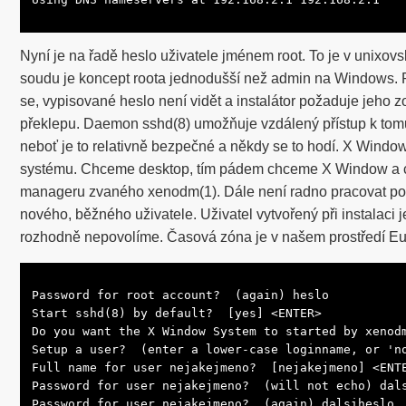
Nyní je na řadě heslo uživatele jménem root. To je v unixo
soudu je koncept roota jednodušší než admin na Windows.
se, vypisované heslo není vidět a instalátor požaduje jeho 
překlepu. Daemon sshd(8) umožňuje vzdálený přístup k tomut
neboť je to relativně bezpečné a někdy se to hodí. X Windo
systému. Chceme desktop, tím pádem chceme X Window a c
manageru zvaného xenodm(1). Dále není radno pracovat pod r
nového, běžného uživatele. Uživatel vytvořený při instalaci 
rozhodně nepovolíme. Časová zóna je v našem prostředí E
Password for root account?  (again) heslo

Start sshd(8) by default?  [yes] <ENTER>

Do you want the X Window System to started by xenodm
Setup a user?  (enter a lower-case loginname, or 'no
Full name for user nejakejmeno?  [nejakejmeno] <ENTE
Password for user nejakejmeno?  (will not echo) dals
Password for user nejakejmeno?  (again) dalsiheslo
