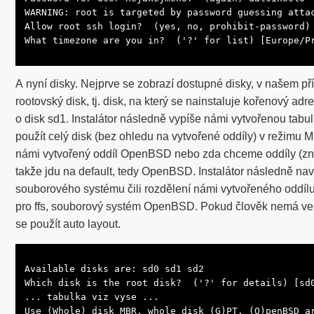
WARNING: root is targeted by password guessing attac
Allow root ssh login?  (yes, no, prohibit-password) 
What timezone are you in?  ('?' for list) [Europe/P
A nyní disky. Nejprve se zobrazí dostupné disky, v našem pří
rootovský disk, tj. disk, na který se nainstaluje kořenový adre
o disk sd1. Instalátor následně vypíše námi vytvořenou tab
použít celý disk (bez ohledu na vytvořené oddíly) v režim
námi vytvořený oddíl OpenBSD nebo zda chceme oddíly (znov
takže jdu na default, tedy OpenBSD. Instalátor následně navr
souborového systému čili rozdělení námi vytvořeného oddí
pro ffs, souborový systém OpenBSD. Pokud člověk nemá vel
se použít auto layout.
Available disks are: sd0 sd1 sd2

Which disk is the root disk?  ('?' for details) [sd0
... tabulka viz vyse ...

Use (Whole) disk MBR, whole disk (G)PT, (O)penBSD ar