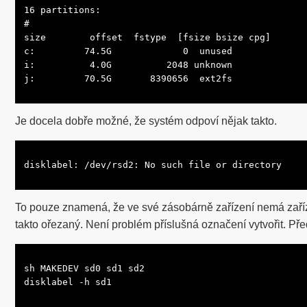
16 partitions:

#

size        offset  fstype  [fsize bsize cpg]

c:         74.5G             0  unused

i:          4.0G          2048 unknown

j:         70.5G       8390656  ext2fs
Je docela dobře možné, že systém odpoví nějak takto.
disklabel: /dev/rsd2: No such file or directory
To pouze znamená, že ve své zásobárně zařízení nemá zaříze
takto ořezaný. Není problém příslušná označení vytvořit. Předt
sh MAKEDEV sd0 sd1 sd2

disklabel -h sd1