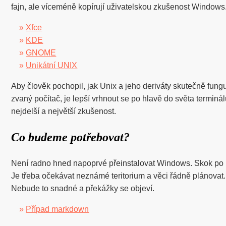
fajn, ale víceméně kopírují uživatelskou zkušenost Windows
»
Xfce
»
KDE
»
GNOME
»
Unikátní UNIX
Aby člověk pochopil, jak Unix a jeho deriváty skutečně funguj
zvaný počítač, je lepší vrhnout se po hlavě do světa termi
nejdelší a největší zkušenost.
Co budeme potřebovat?
Není radno hned napoprvé přeinstalovat Windows. Skok p
Je třeba očekávat neznámé teritorium a věci řádně plánovat.
Nebude to snadné a překážky se objeví.
»
Případ markdown