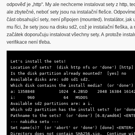
odpověď je „http“. My ale nechceme instalovat sety z http, ted
ale zbytečné, neboť sety jsou na instalační flešce. Odpovíme 
část obsahující sety, není připojen (mounted). Instalátor, jak 
mu říci, že sety jsou na disku sd2, což je instalační fleška, 
začátek doporučuju instalovat všechny sety. A protože instalu
verifikace není třeba.
Let's install the sets!

Location of sets?  (disk http nfs or 'done') [http] 
Is the disk partition already mounted?  [yes] no

Available disks are: sd0 sd1 sd2.

Which disk contains the install media?  (or 'done') 
a: 1358848          1024  4.2BSD    2048 16384 16142
i:     960            64   MSDOS

Available sd2 partitions are: a i.

Which sd2 partition has the install sets?  (or 'done
Pathname to the sets?  (or 'done') [6.8/amd64] <ENTE
--- nabidka setu ---

Set name(s)?  (or 'abort' or 'done') [done] <ENTER>

Directory does not contain SHA256.sig.  Continue wit