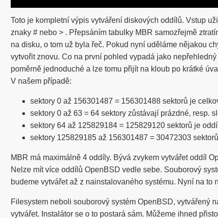
Toto je kompletní výpis vytváření diskových oddílů. Vstup u
znaky # nebo > . Přepsáním tabulky MBR samozřejmě ztrat
na disku, o tom už byla řeč. Pokud nyní uděláme nějakou ch
vytvořit znovu. Co na první pohled vypadá jako nepřehledný 
poměrně jednoduché a lze tomu přijít na kloub po krátké úv
V našem případě:
sektory 0 až 156301487 = 156301488 sektorů je celkov
sektory 0 až 63 = 64 sektory zůstávají prázdné, resp. 
sektory 64 až 125829184 = 125829120 sektorů je odd
sektory 125829185 až 156301487 = 30472303 sektorů
MBR má maximálně 4 oddíly. Bývá zvykem vytvářet oddíl Op
Nelze mít více oddílů OpenBSD vedle sebe. Souborový sys
budeme vytvářet až z nainstalovaného systému. Nyní na to
Filesystem neboli souborový systém OpenBSD, vytvářený nás
vytvářet. Instalátor se o to postará sám. Můžeme ihned přisto