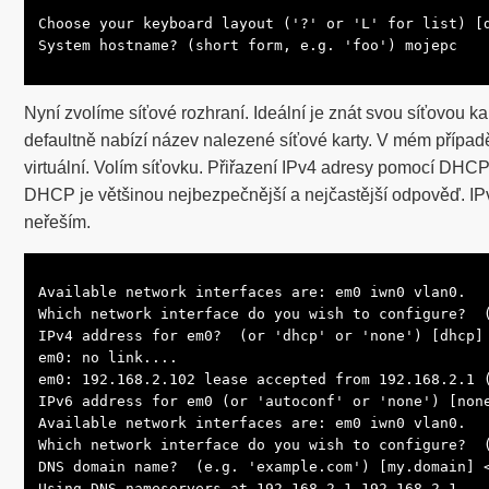
Choose your keyboard layout ('?' or 'L' for list) [d
System hostname? (short form, e.g. 'foo') mojepc
Nyní zvolíme síťové rozhraní. Ideální je znát svou síťovou kart
defaultně nabízí název nalezené síťové karty. V mém případě 
virtuální. Volím síťovku. Přiřazení IPv4 adresy pomocí DHCP
DHCP je většinou nejbezpečnější a nejčastější odpověď. 
neřeším.
Available network interfaces are: em0 iwn0 vlan0.

Which network interface do you wish to configure?  (
IPv4 address for em0?  (or 'dhcp' or 'none') [dhcp] 
em0: no link....

em0: 192.168.2.102 lease accepted from 192.168.2.1 (
IPv6 address for em0 (or 'autoconf' or 'none') [none
Available network interfaces are: em0 iwn0 vlan0.

Which network interface do you wish to configure?  (
DNS domain name?  (e.g. 'example.com') [my.domain] <
Using DNS nameservers at 192.168.2.1 192.168.2.1