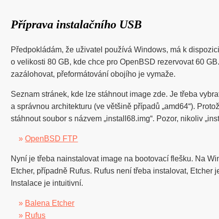
Příprava instalačního USB
Předpokládám, že uživatel používá Windows, má k dispozic
o velikosti 80 GB, kde chce pro OpenBSD rezervovat 60 GB. 
zazálohovat, přeformátování obojího je vymaže.
Seznam stránek, kde lze stáhnout image zde. Je třeba vybra
a správnou architekturu (ve většině případů „amd64“). Prot
stáhnout soubor s názvem „install68.img“. Pozor, nikoliv „ins
»
OpenBSD FTP
Nyní je třeba nainstalovat image na bootovací flešku. Na 
Etcher, případně Rufus. Rufus není třeba instalovat, Etcher 
Instalace je intuitivní.
»
Balena Etcher
»
Rufus