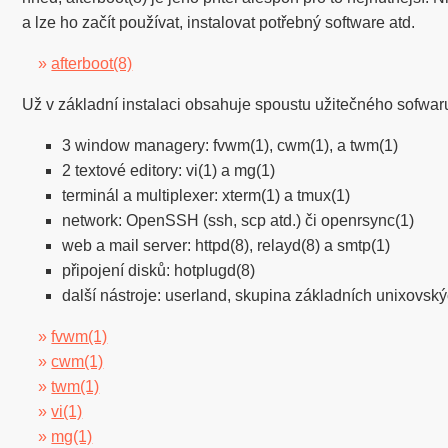
a lze ho začít používat, instalovat potřebný software atd.
»
afterboot(8)
Už v základní instalaci obsahuje spoustu užitečného sofwaru
3 window managery: fvwm(1), cwm(1), a twm(1)
2 textové editory: vi(1) a mg(1)
terminál a multiplexer: xterm(1) a tmux(1)
network: OpenSSH (ssh, scp atd.) či openrsync(1)
web a mail server: httpd(8), relayd(8) a smtp(1)
připojení disků: hotplugd(8)
další nástroje: userland, skupina základních unixovský
»
fvwm(1)
»
cwm(1)
»
twm(1)
»
vi(1)
»
mg(1)