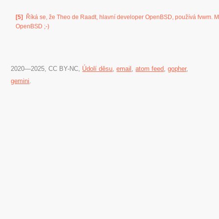
[5]
Říká se, že Theo de Raadt, hlavní developer OpenBSD, používá fvwm. 
OpenBSD ;-)
2020―2025, CC BY-NC,
Údolí děsu
,
email
,
atom feed
,
gopher
,
gemini
.