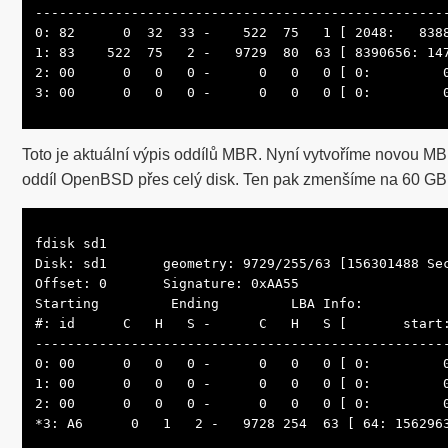
----------------------------------------------------
0: 82      0  32  33 -    522  75   1 [ 2048:   8388
1: 83    522  75   2 -   9729  80  63 [ 8390656: 147
2: 00      0   0   0 -      0   0   0 [ 0:         0
3: 00      0   0   0 -      0   0   0 [ 0:         
Toto je aktuální výpis oddílů MBR. Nyní vytvoříme novou MBR
oddíl OpenBSD přes celý disk. Ten pak zmenšíme na 60 GB
fdisk sd1

Disk: sd1       geometry: 9729/255/63 [156301488 Sec
Offset: 0       Signature: 0xAA55

Starting         Ending         LBA Info:

#: id      C   H   S -      C   H   S [       start:
----------------------------------------------------
0: 00      0   0   0 -      0   0   0 [ 0:         0
1: 00      0   0   0 -      0   0   0 [ 0:         0
2: 00      0   0   0 -      0   0   0 [ 0:         0
*3: A6      0   1   2 -   9728 254  63 [ 64: 1562963