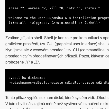
erase ^?, werase ^W, kill ^U, intr ^C, status ^T

Welcome to the OpenBSD/amd64 6.8 installation progra
(I)nstall, (U)pgrade, (A)utoinstall or (S)hell?
Zvolíme „s“ jako shell. Shell je konzole pro komunikaci s
grafickém prostředí, tzv. GUI (graphical user interface) shel
Nyní jsme ale v textovém prostředí, tzv. CLI (commandline i
prostřednictvím předdefinovaných příkazů. Pozor, klávesnice
prohozené „Y“ a „Z“.
sysctl hw.disknames

hw.disknames=sd0:dlouhecislo,sd1:dlouhecislo,sd2:dl
Tento příkaz vypíše seznam disků, které systém vidí. „Dlouhec
V tuto chvíli nás zajímá méně než systémové označení disku