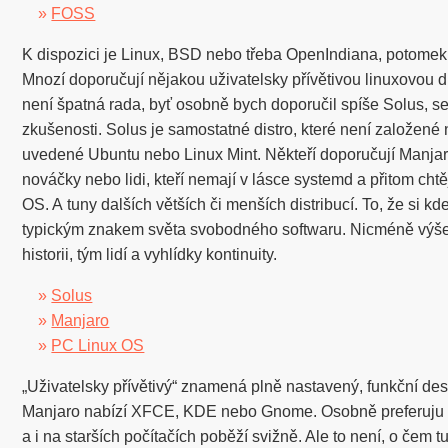
»
FOSS
K dispozici je Linux, BSD nebo třeba OpenIndiana, potomek 
Mnozí doporučují nějakou uživatelsky přívětivou linuxovou d
není špatná rada, byť osobně bych doporučil spíše Solus, s
zkušenosti. Solus je samostatné distro, které není založené
uvedené Ubuntu nebo Linux Mint. Někteří doporučují Manjaro
nováčky nebo lidi, kteří nemají v lásce systemd a přitom chtěj
OS. A tuny dalších větších či menších distribucí. To, že si kdek
typickým znakem světa svobodného softwaru. Nicméně výš
historii, tým lidí a vyhlídky kontinuity.
»
Solus
»
Manjaro
»
PC Linux OS
„Uživatelsky přívětivý“ znamená plně nastavený, funkční des
Manjaro nabízí XFCE, KDE nebo Gnome. Osobně preferuju
a i na starších počítačích poběží svižně. Ale to není, o čem 