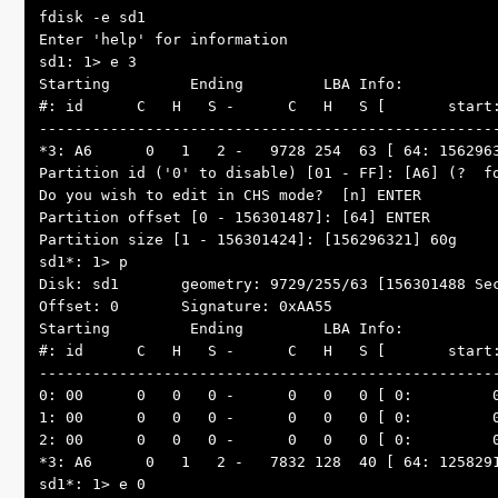
fdisk -e sd1

Enter 'help' for information

sd1: 1> e 3

Starting         Ending         LBA Info:

#: id      C   H   S -      C   H   S [       start:
----------------------------------------------------
*3: A6      0   1   2 -   9728 254  63 [ 64: 1562963
Partition id ('0' to disable) [01 - FF]: [A6] (?  fo
Do you wish to edit in CHS mode?  [n] ENTER

Partition offset [0 - 156301487]: [64] ENTER

Partition size [1 - 156301424]: [156296321] 60g

sd1*: 1> p

Disk: sd1       geometry: 9729/255/63 [156301488 Sec
Offset: 0       Signature: 0xAA55

Starting         Ending         LBA Info:

#: id      C   H   S -      C   H   S [       start:
----------------------------------------------------
0: 00      0   0   0 -      0   0   0 [ 0:         0
1: 00      0   0   0 -      0   0   0 [ 0:         0
2: 00      0   0   0 -      0   0   0 [ 0:         0
*3: A6      0   1   2 -   7832 128  40 [ 64: 1258291
sd1*: 1> e 0
