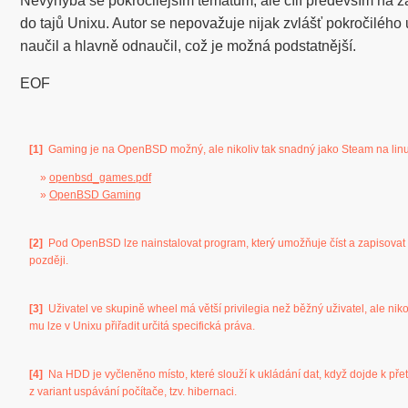
Nevyhýbá se pokročilejším tématům, ale cílí především na zač
do tajů Unixu. Autor se nepovažuje nijak zvlášť pokročilého
naučil a hlavně odnaučil, což je možná podstatnější.
EOF
[1]
Gaming je na OpenBSD možný, ale nikoliv tak snadný jako Steam na linu
»
openbsd_games.pdf
»
OpenBSD Gaming
[2]
Pod OpenBSD lze nainstalovat program, který umožňuje číst a zapisova
později.
[3]
Uživatel ve skupině wheel má větší privilegia než běžný uživatel, ale nik
mu lze v Unixu přiřadit určitá specifická práva.
[4]
Na HDD je vyčleněno místo, které slouží k ukládání dat, když dojde k př
z variant uspávání počítače, tzv. hibernaci.