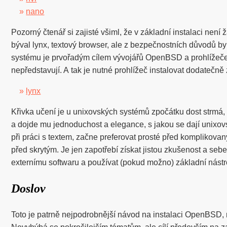
»
nano
Pozorný čtenář si zajisté všiml, že v základní instalaci není
býval lynx, textový browser, ale z bezpečnostních důvodů b
systému je prvořadým cílem vývojářů OpenBSD a prohlížeče
nepředstavují. A tak je nutné prohlížeč instalovat dodatečn
»
lynx
Křivka učení je u unixovských systémů zpočátku dost strmá,
a dojde mu jednoduchost a elegance, s jakou se dají unixov
při práci s textem, začne preferovat prosté před komplikova
před skrytým. Je jen zapotřebí získat jistou zkušenost a s
externímu softwaru a používat (pokud možno) základní nástro
Doslov
Toto je patrně nejpodrobnější návod na instalaci OpenBSD, n