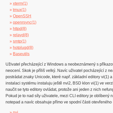
»
xterm(1)
»
tmux(1)
»
OpenSSH
»
openrsync(1)
»
httpd(8)
»
relayd(8)
»
smtp(1)
»
hotplugd(8)
»
Baseutils
Uživatel přecházející z Windows a neobeznámený s příkazov
neocení. Skok je příliš velký. Navíc uživatel pocházející z n
postrádat znaky Unicode, které např. základní editory vi(1) a
instalaci systému instaluju ještě nvi2, BSD klon vi(1) ve ver
naučit se tyto editory ovládat, protože ani jeden z nich ne
Pokud je to nad síly uživatele, mezi CLI editory je oblíbený
notepad a navíc obsahuje přímo ve spodní části otevřenéh
»
nvi